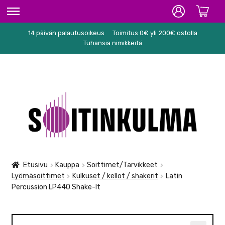
14 päivän palautusoikeus
Toimitus 0€ yli 200€ ostolla
ETUSIVU
Tuhansia nimikkeitä
HIFI
SOITTIMET/TARVIKKEET
Siirry
Siirry
KARAOKE
navigointiin
sisältöön
NUOTIT
PA/STUDIO
Etusivu
Kauppa
Soittimet/Tarvikkeet
Lyömäsoittimet
Kulkuset / kellot / shakerit
Latin
TARVIKKEET
Percussion LP440 Shake-It
SEKALAISET