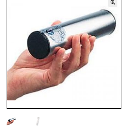
VALO
🔍
KÄYTETYT
YRITYS
TARJOUKSET