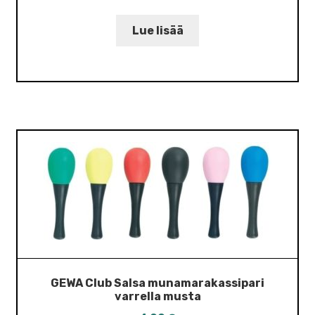
Lue lisää
GEWA Club Salsa munamarakassipari
varrella musta