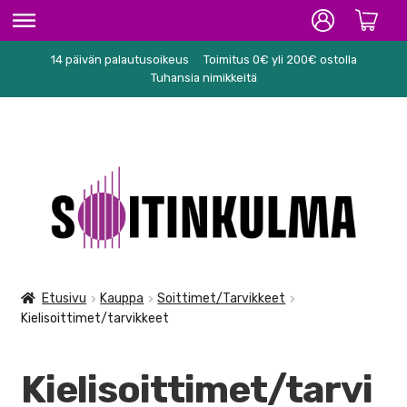
14 päivän palautusoikeus
Toimitus 0€ yli 200€ ostolla
ETUSIVU
Tuhansia nimikkeitä
HIFI
SOITTIMET/TARVIKKEET
Siirry
Siirry
JOUSISOITTIMET
navigointiin
sisältöön
KIELISOITTIMET/TARVIKKEET
KOSKETINSOITTIMET
Etusivu
Kauppa
Soittimet/Tarvikkeet
Kielisoittimet/tarvikkeet
KOULUSOITTIMET
PUHALLINSOITTIMET
Kielisoittimet/tarvi