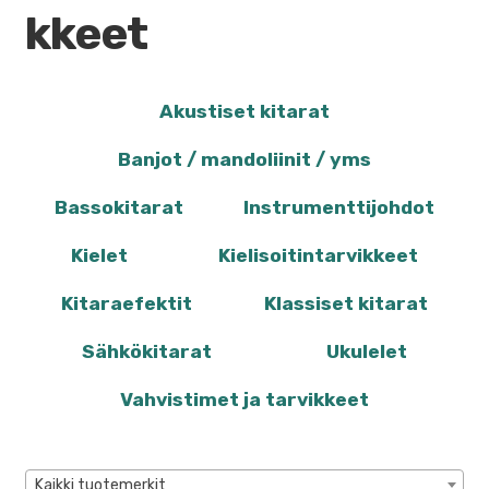
LYÖMÄSOITTIMET
kkeet
KARAOKE
Akustiset kitarat
NUOTIT
Banjot / mandoliinit / yms
PA/STUDIO
Bassokitarat
Instrumenttijohdot
TARVIKKEET
Kielet
Kielisoitintarvikkeet
SEKALAISET
Kitaraefektit
Klassiset kitarat
VALO
Sähkökitarat
Ukulelet
KÄYTETYT
Vahvistimet ja tarvikkeet
YRITYS
TARJOUKSET
Kaikki tuotemerkit