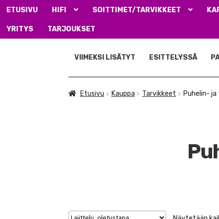
ETUSIVU
HIFI
SOITTIMET/TARVIKKEET
KA
YRITYS
TARJOUKSET
Siirry
Siirry
navigointiin
sisältöön
VIIMEKSI LISÄTYT
ESITTELYSSÄ
P
Etusivu
Kauppa
Tarvikkeet
Puhelin- ja
Puh
Näytetään kaik