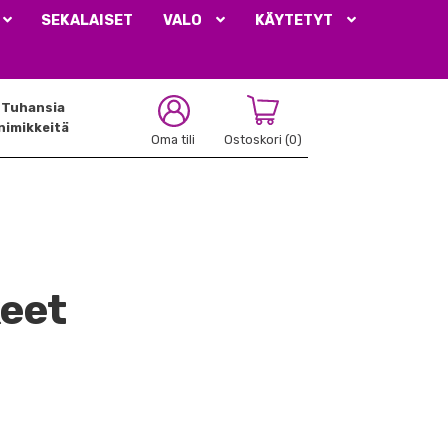
SEKALAISET
VALO
KÄYTETYT
Tuhansia
nimikkeitä
Oma tili
Ostoskori
(0)
keet