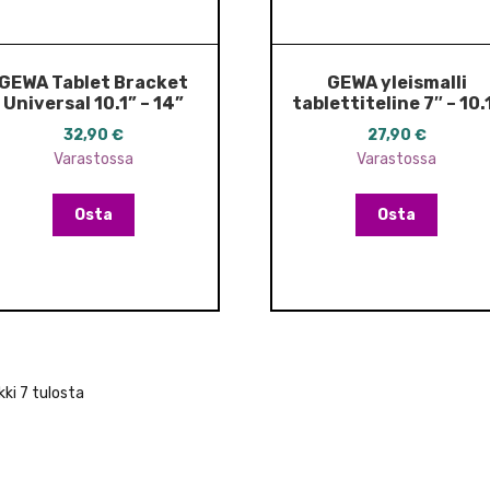
GEWA Tablet Bracket
GEWA yleismalli
Universal 10.1” – 14”
tablettiteline 7″ – 10.
32,90
€
27,90
€
Varastossa
Varastossa
Osta
Osta
ki 7 tulosta