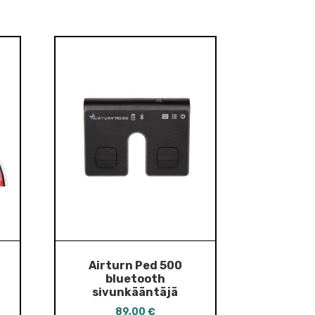
Airturn Ped 500
bluetooth
sivunkääntäjä
89,00
€