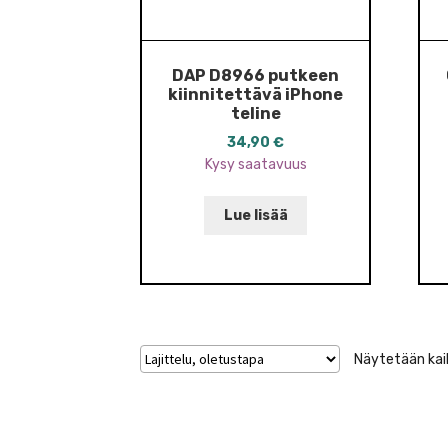
DAP D8966 putkeen
kiinnitettävä iPhone
teline
34,90
€
Kysy saatavuus
Lue lisää
Näytetään kaik