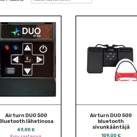
Airturn DUO 500
Airturn DUO 500
Bluetooth lähetinosa
bluetooth
sivunkääntäjä
49,00
€
109,00
€
Kysy saatavuus