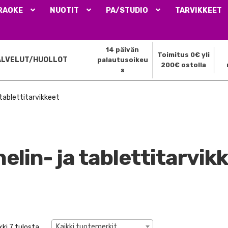
RAOKE
NUOTIT
PA/STUDIO
TARVIKKEET
14 päivän
Toimitus 0€ yli
ALVELUT/HUOLLOT
palautusoikeu
200€ ostolla
s
 tablettitarvikkeet
elin- ja tablettitarvik
Kaikki tuotemerkit
ki 7 tulosta