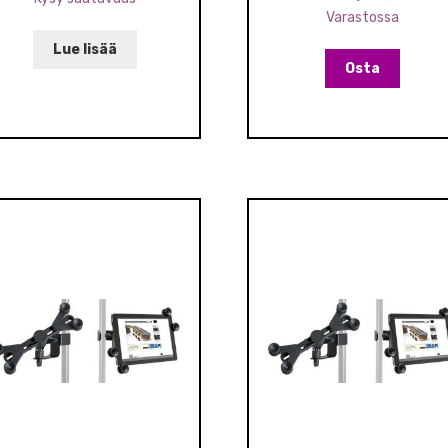
Varastossa
Lue lisää
Osta