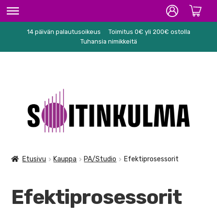
14 päivän palautusoikeus
Toimitus 0€ yli 200€ ostolla
ETUSIVU
Tuhansia nimikkeitä
HIFI
SOITTIMET/TARVIKKEET
Siirry
Siirry
KARAOKE
navigointiin
sisältöön
NUOTIT
PA/STUDIO
Etusivu
Kauppa
PA/Studio
Efektiprosessorit
AKTIIVIKAIUTTIMET / MONITORIT
Efektiprosessorit
AUDIOINTERFACET