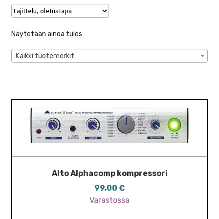
JOHDOT JA LIITTIMET
DI-BOKSIT
Näytetään ainoa tulos
EFEKTIPROSESSORIT
Kaikki tuotemerkit
KAIUTINTELINEET
MIKROFONIT
MIKSERIT
PA / STUDIOTARVIKKEET
PA-KAIUTTIMET
Alto Alphacomp kompressori
99,00
€
PÄÄTEVAHVISTIMET
Varastossa
RÄKIT JA TARVIKKEET