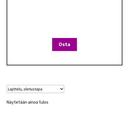
TALLENNUSMEDIA
TALLENTIMET JA TARVIKKEET
TARVIKKEET
Osta
SEKALAISET
VALO
KÄYTETYT
YRITYS
Näytetään ainoa tulos
TARJOUKSET