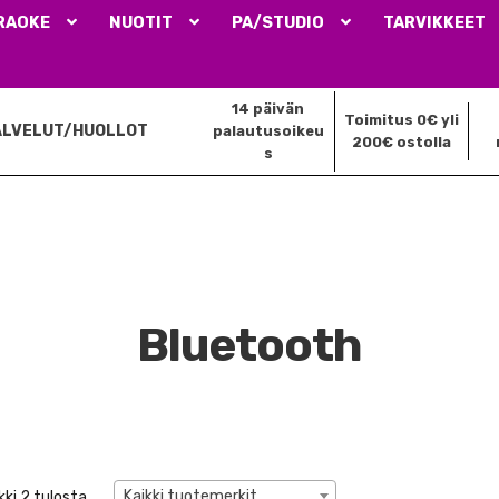
RAOKE
NUOTIT
PA/STUDIO
TARVIKKEET
14 päivän
Toimitus 0€ yli
ALVELUT/HUOLLOT
palautusoikeu
200€ ostolla
s
Bluetooth
Kaikki tuotemerkit
ki 2 tulosta