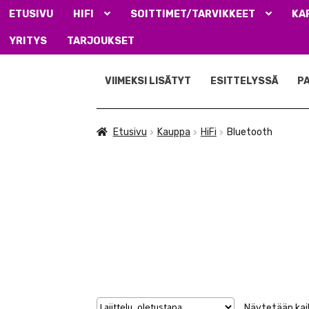
ETUSIVU
HIFI
SOITTIMET/TARVIKKEET
KA
YRITYS
TARJOUKSET
Siirry
Siirry
navigointiin
sisältöön
VIIMEKSI LISÄTYT
ESITTELYSSÄ
P
Etusivu
Kauppa
HiFi
Bluetooth
Näytetään kaik