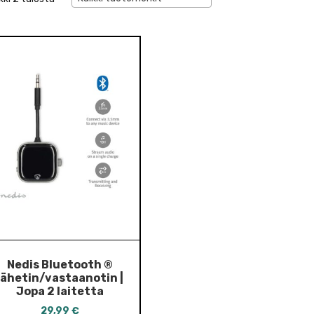
Nedis Bluetooth ®
lähetin/vastaanotin |
Jopa 2 laitetta
29,99
€