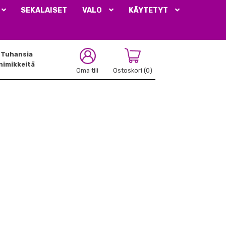
SEKALAISET
VALO
KÄYTETYT
Tuhansia
nimikkeitä
Oma tili
Ostoskori
(0)