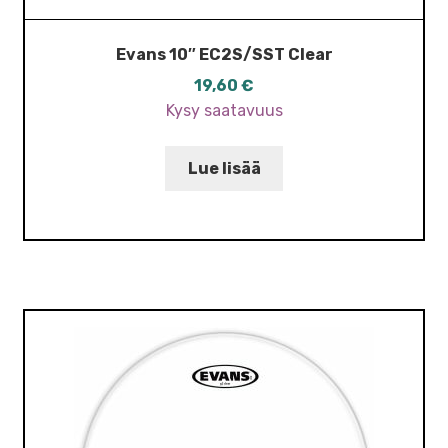
Evans 10″ EC2S/SST Clear
19,60
€
Kysy saatavuus
Lue lisää