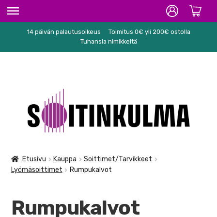
14 päivän palautusoikeus
Toimitus 0€ yli 200€ ostolla
ETUSIVU
Tuhansia nimikkeitä
HIFI
SOITTIMET/TARVIKKEET
Siirry
Siirry
KARAOKE
navigointiin
sisältöön
NUOTIT
PA/STUDIO
Etusivu
Kauppa
Soittimet/Tarvikkeet
Lyömäsoittimet
Rumpukalvot
TARVIKKEET
SEKALAISET
Rumpukalvot