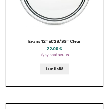
Evans 12″ EC2S/SST Clear
22,00
€
Kysy saatavuus
Lue lisää