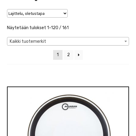
VALO
KÄYTETYT
Näytetään tulokset 1–120 / 161
YRITYS
Kaikki tuotemerkit
TARJOUKSET
1
2