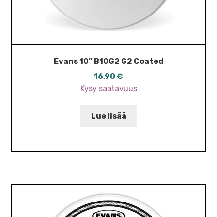
Evans 10″ B10G2 G2 Coated
16,90
€
Kysy saatavuus
Lue lisää