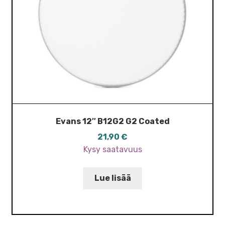
Evans 12″ B12G2 G2 Coated
21,90
€
Kysy saatavuus
Lue lisää