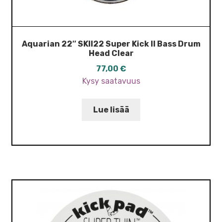
Aquarian 22″ SKII22 Super Kick II Bass Drum
Head Clear
77,00
€
Kysy saatavuus
Lue lisää