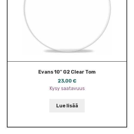
Evans 10″ G2 Clear Tom
23,00
€
Kysy saatavuus
Lue lisää