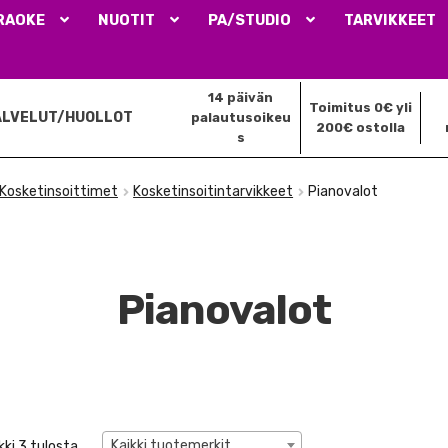
RAOKE
NUOTIT
PA/STUDIO
TARVIKKEET
14 päivän
Toimitus 0€ yli
ALVELUT/HUOLLOT
palautusoikeu
200€ ostolla
s
Kosketinsoittimet
Kosketinsoitintarvikkeet
Pianovalot
Pianovalot
Kaikki tuotemerkit
ki 3 tulosta