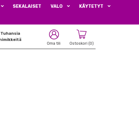
SEKALAISET
VALO
KÄYTETYT
Tuhansia
nimikkeitä
Oma tili
Ostoskori
(0)