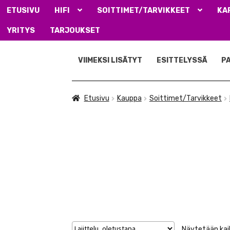
ETUSIVU
HIFI
SOITTIMET/TARVIKKEET
KA
YRITYS
TARJOUKSET
Siirry
Siirry
navigointiin
sisältöön
VIIMEKSI LISÄTYT
ESITTELYSSÄ
P
Etusivu
Kauppa
Soittimet/Tarvikkeet
Näytetään kaik