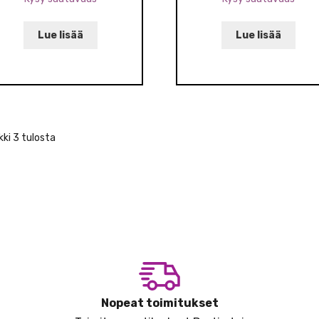
Lue lisää
Lue lisää
ki 3 tulosta
Nopeat toimitukset