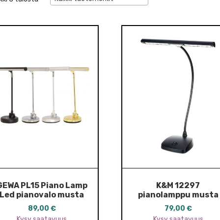
GEWA PL15 Piano Lamp
K&M 12297
Led pianovalo musta
pianolamppu musta
89,00
€
79,00
€
Kysy saatavuus
Kysy saatavuus