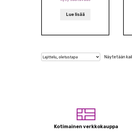
Lue lisää
Näytetään kaik
Kotimainen verkkokauppa