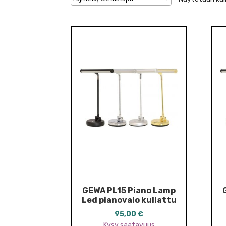
GEWA PL15 Piano Lamp
Led pianovalo kullattu
95,00
€
Kysy saatavuus