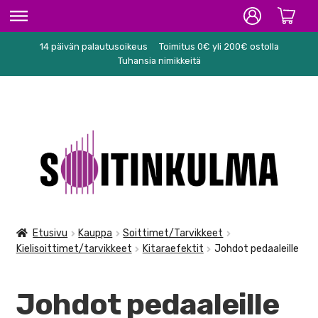
14 päivän palautusoikeus
Toimitus 0€ yli 200€ ostolla
ETUSIVU
Tuhansia nimikkeitä
HIFI
SOITTIMET/TARVIKKEET
Siirry
Siirry
KARAOKE
navigointiin
sisältöön
NUOTIT
PA/STUDIO
Etusivu
Kauppa
Soittimet/Tarvikkeet
Kielisoittimet/tarvikkeet
Kitaraefektit
Johdot pedaaleille
TARVIKKEET
SEKALAISET
Johdot pedaaleille