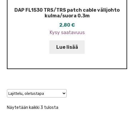
DAP FL1530 TRS/TRS patch cable välijohto
kulma/suora 0.3m
2,80
€
Kysy saatavuus
Lue lisää
Näytetään kaikki 3 tulosta