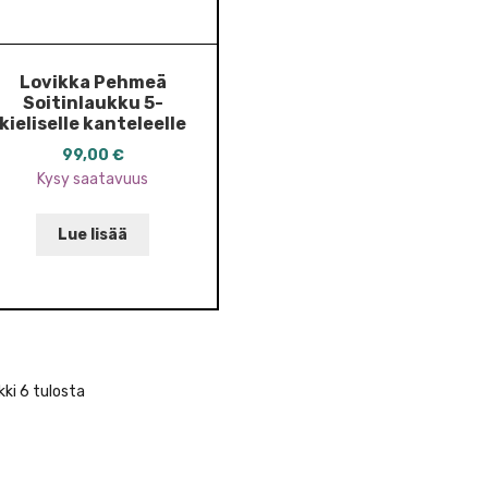
Lovikka Pehmeä
Soitinlaukku 5-
kieliselle kanteleelle
99,00
€
Kysy saatavuus
Lue lisää
ki 6 tulosta