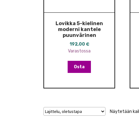
Lovikka 5-kielinen
moderni kantele
puunvärinen
192,00
€
Varastossa
Osta
Näytetään kaik