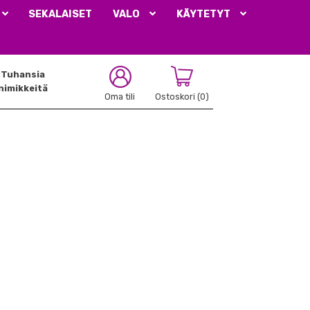
SEKALAISET
VALO
KÄYTETYT
Tuhansia
nimikkeitä
Oma tili
Ostoskori
(0)