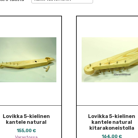
Lovikka 5-kielinen
Lovikka 5-kielinen
kantele natural
kantele natural
kitarakoneistolla
155,00
€
164,00
€
Varastossa