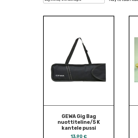
GEWA Gig Bag
nuottiteline/5 K
kantele pussi
13,90
€