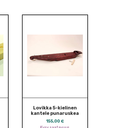
Lovikka 5-kielinen
kantele punaruskea
155,00
€
Kysy saatavuus