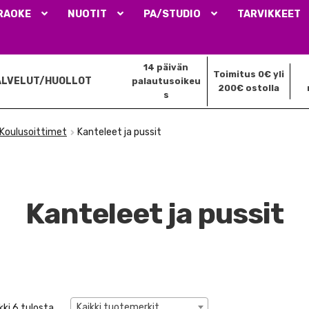
RAOKE
NUOTIT
PA/STUDIO
TARVIKKEET
14 päivän
Toimitus 0€ yli
ALVELUT/HUOLLOT
palautusoikeu
200€ ostolla
s
Koulusoittimet
Kanteleet ja pussit
Kanteleet ja pussit
Kaikki tuotemerkit
ki 6 tulosta