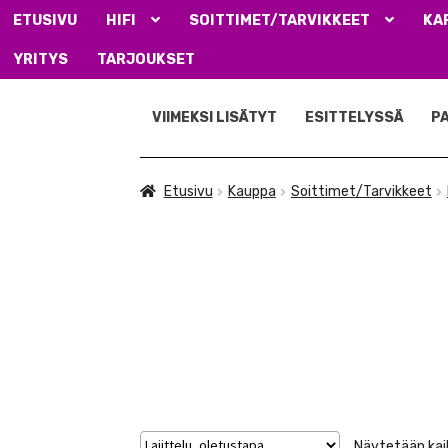
ETUSIVU
HIFI
SOITTIMET/TARVIKKEET
KA
YRITYS
TARJOUKSET
Siirry
Siirry
navigointiin
sisältöön
VIIMEKSI LISÄTYT
ESITTELYSSÄ
P
Etusivu
Kauppa
Soittimet/Tarvikkeet
Näytetään kaik