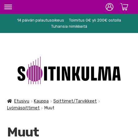
14 päivän palautusoikeus
Toimitus 0€ yli 200€ ostolla
ETUSIVU
Tuhansia nimikkeitä
HIFI
SOITTIMET/TARVIKKEET
Siirry
Siirry
KARAOKE
navigointiin
sisältöön
NUOTIT
PA/STUDIO
Etusivu
Kauppa
Soittimet/Tarvikkeet
Lyömäsoittimet
Muut
TARVIKKEET
SEKALAISET
Muut