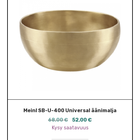
Meinl SB-U-400 Universal äänimalja
Alkuperäinen
Nykyinen
68,00
€
52,00
€
hinta
hinta
Kysy saatavuus
oli:
on: