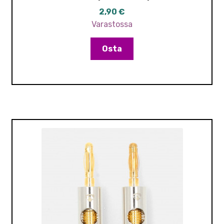
2,90
€
Varastossa
Osta