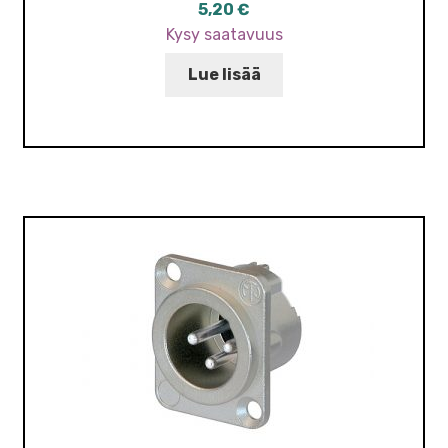
5,20
€
Kysy saatavuus
Lue lisää