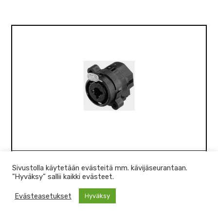
Neutrik NCJ6FIS TRS/XLR comboliitin
Sivustolla käytetään evästeitä mm. kävijäseurantaan.
"Hyväksy” sallii kaikki evästeet.
3,60
€
Varastossa
Evästeasetukset
Hyväksy
0