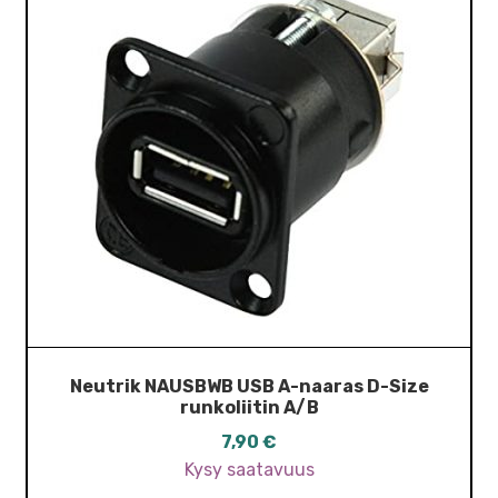
Neutrik NAUSBWB USB A-naaras D-Size
runkoliitin A/B
7,90
€
Kysy saatavuus