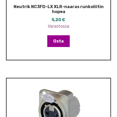
Neutrik NC3FD-LX XLR-naaras runkoliitin
hopea
5,20
€
Varastossa
Osta