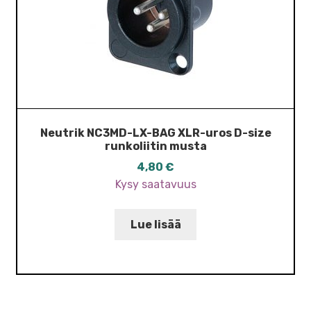
Neutrik NC3MD-LX-BAG XLR-uros D-size
runkoliitin musta
4,80
€
Kysy saatavuus
Lue lisää