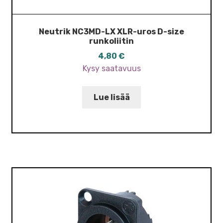
Neutrik NC3MD-LX XLR-uros D-size
runkoliitin
4,80
€
Kysy saatavuus
Lue lisää