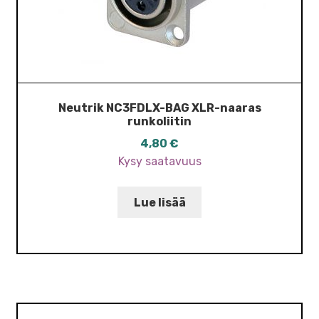
Neutrik NC3FDLX-BAG XLR-naaras
runkoliitin
4,80
€
Kysy saatavuus
Lue lisää