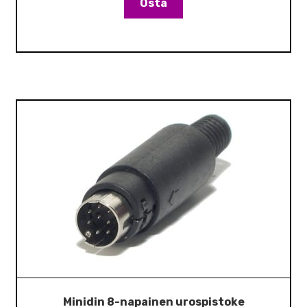
Osta
Minidin 8-napainen urospistoke