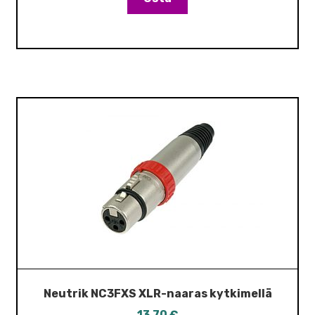
Neutrik NC3FXS XLR-naaras kytkimellä
13,70
€