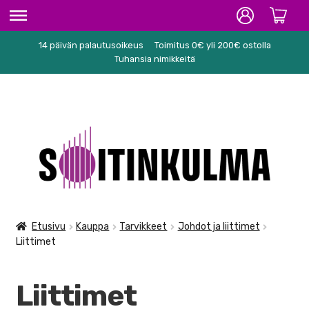
14 päivän palautusoikeus
Toimitus 0€ yli 200€ ostolla
ETUSIVU
Tuhansia nimikkeitä
HIFI
SOITTIMET/TARVIKKEET
Siirry
Siirry
KARAOKE
navigointiin
sisältöön
NUOTIT
PA/STUDIO
Etusivu
Kauppa
Tarvikkeet
Johdot ja liittimet
Liittimet
TARVIKKEET
SEKALAISET
Liittimet