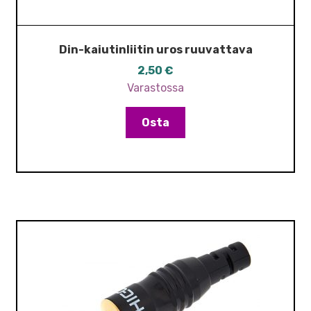
Din-kaiutinliitin uros ruuvattava
2,50
€
Varastossa
Osta