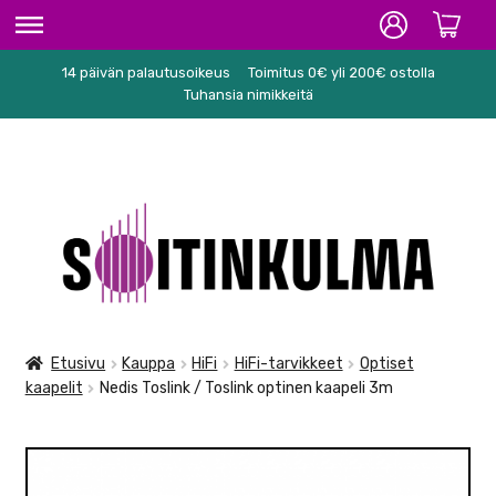
14 päivän palautusoikeus
Toimitus 0€ yli 200€ ostolla
ETUSIVU
Tuhansia nimikkeitä
HIFI
SOITTIMET/TARVIKKEET
Siirry
Siirry
KARAOKE
navigointiin
sisältöön
NUOTIT
PA/STUDIO
Etusivu
Kauppa
HiFi
HiFi-tarvikkeet
Optiset
kaapelit
Nedis Toslink / Toslink optinen kaapeli 3m
TARVIKKEET
SEKALAISET