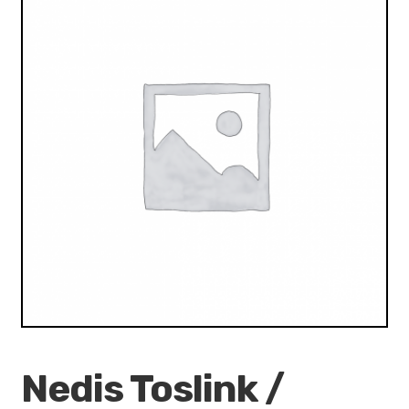
VALO
KÄYTETYT
YRITYS
TARJOUKSET
Nedis Toslink /