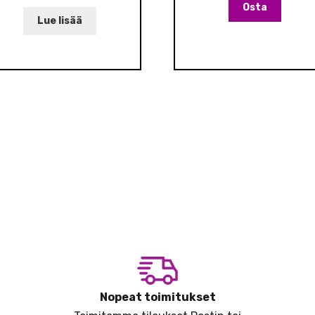
Osta
Lue lisää
Nopeat toimitukset