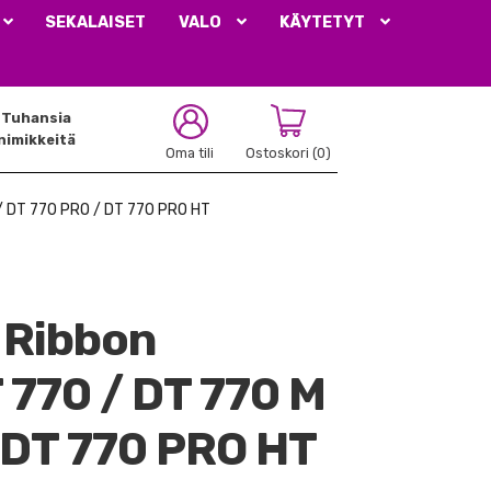
SEKALAISET
VALO
KÄYTETYT
Tuhansia
nimikkeitä
Oma tili
Ostoskori
(0)
/ DT 770 PRO / DT 770 PRO HT
 Ribbon
 770 / DT 770 M
 DT 770 PRO HT