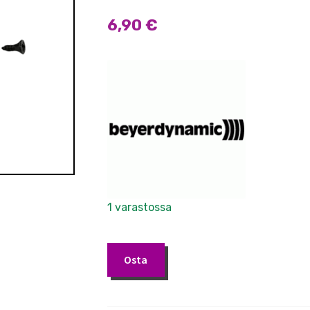
6,90
€
1 varastossa
Beyerdynamic
Osta
Ribbon
support
kit>DT