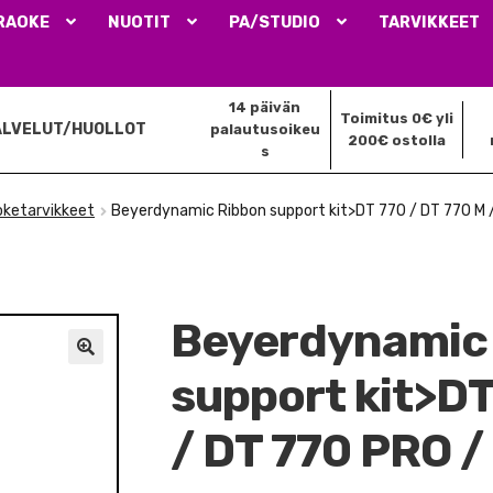
RAOKE
NUOTIT
PA/STUDIO
TARVIKKEET
14 päivän
Toimitus 0€ yli
ALVELUT/HUOLLOT
palautusoikeu
200€ ostolla
s
oketarvikkeet
Beyerdynamic Ribbon support kit>DT 770 / DT 770 M 
Beyerdynamic
🔍
support kit>DT
/ DT 770 PRO /