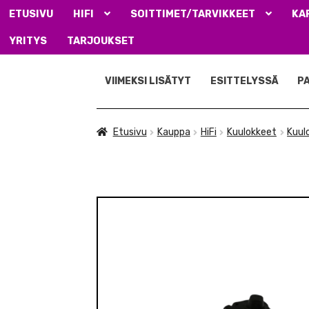
ETUSIVU
HIFI
SOITTIMET/TARVIKKEET
KA
YRITYS
TARJOUKSET
Siirry
Siirry
navigointiin
sisältöön
VIIMEKSI LISÄTYT
ESITTELYSSÄ
P
Etusivu
Kauppa
HiFi
Kuulokkeet
Kuul