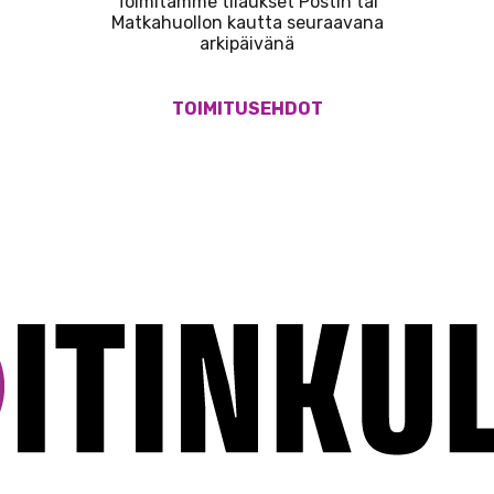
Toimitamme tilaukset Postin tai
Matkahuollon kautta seuraavana
arkipäivänä
TOIMITUSEHDOT