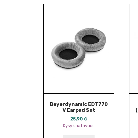
Beyerdynamic EDT770
V Earpad Set
25,90
€
Kysy saatavuus