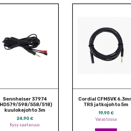
Sennheiser 37974
Cordial CFM5VK 6.3m
(HD579/598/558/518)
TRS jatkojohto 5m
kuulokejohto 3m
19,90
€
24,90
€
Varastossa
Kysy saatavuus