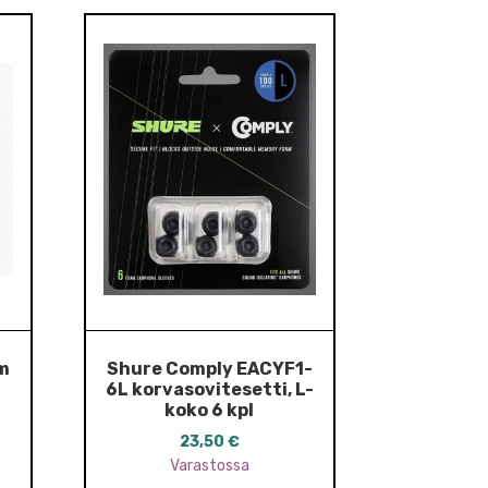
m
Shure Comply EACYF1-
6L korvasovitesetti, L-
koko 6 kpl
23,50
€
Varastossa