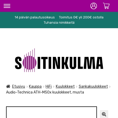
14 päivän palautusoikeus
Toimitus 0€ yli 200€ ostolla
ETUSIVU
Tuhansia nimikkeitä
HIFI
SOITTIMET/TARVIKKEET
Siirry
Siirry
KARAOKE
navigointiin
sisältöön
NUOTIT
PA/STUDIO
Etusivu
Kauppa
HiFi
Kuulokkeet
Sankakuulokkeet
Audio-Technica ATH-M50x kuulokkeet, musta
TARVIKKEET
SEKALAISET