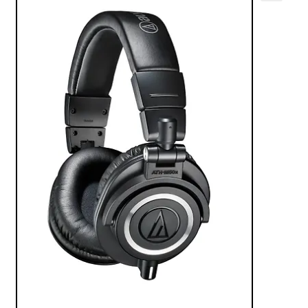
VALO
🔍
KÄYTETYT
YRITYS
TARJOUKSET