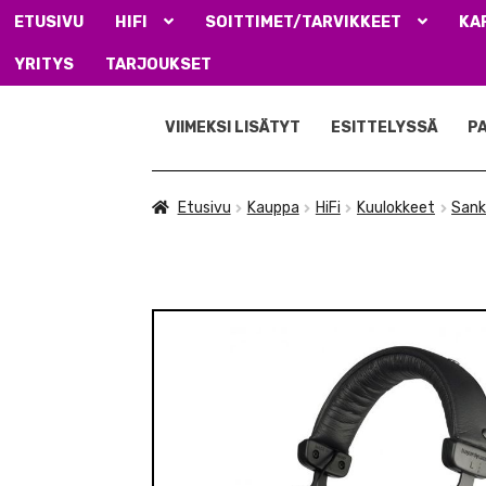
ETUSIVU
HIFI
SOITTIMET/TARVIKKEET
KA
YRITYS
TARJOUKSET
Siirry
Siirry
navigointiin
sisältöön
VIIMEKSI LISÄTYT
ESITTELYSSÄ
P
Etusivu
Kauppa
HiFi
Kuulokkeet
Sank