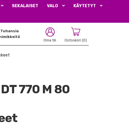
SEKALAISET
VALO
KÄYTETYT
Tuhansia
nimikkeitä
Oma tili
Ostoskori
(0)
kkeet
DT 770 M 80
eet