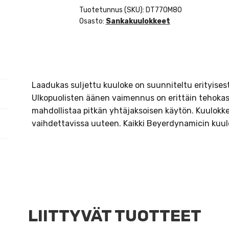
80
Tuotetunnus (SKU):
DT770M80
Ohm
Osasto:
Sankakuulokkeet
-
suljetut
stereokuulokkeet
määrä
Laadukas suljettu kuuloke on suunniteltu erityisesti 
Ulkopuolisten äänen vaimennus on erittäin tehoka
mahdollistaa pitkän yhtäjaksoisen käytön. Kuulokke
vaihdettavissa uuteen. Kaikki Beyerdynamicin kuul
LIITTYVÄT TUOTTEET