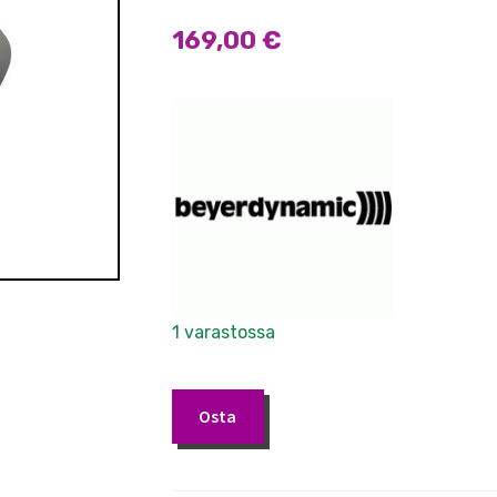
169,00
€
1 varastossa
Beyerdynamic
Osta
DT
770
M