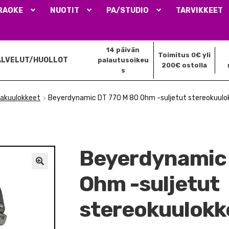
RAOKE
NUOTIT
PA/STUDIO
TARVIKKEET
14 päivän
Toimitus 0€ yli
ALVELUT/HUOLLOT
palautusoikeu
200€ ostolla
s
akuulokkeet
Beyerdynamic DT 770 M 80 Ohm -suljetut stereokuulo
Beyerdynamic 
🔍
Ohm -suljetut
stereokuulokk