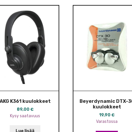
AKG K361 kuulokkeet
Beyerdynamic DTX-3
kuulokkeet
89,00
€
19,90
€
Kysy saatavuus
Varastossa
Lue lisää