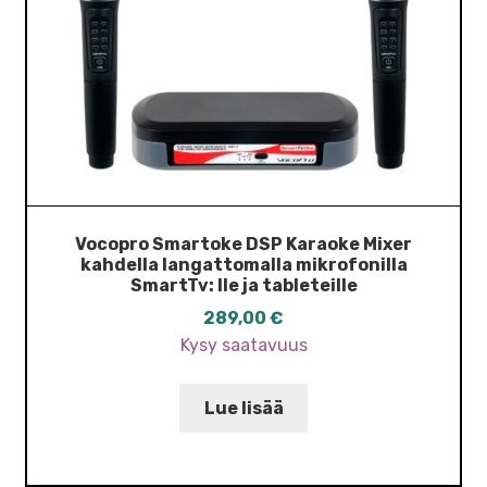
Vocopro Smartoke DSP Karaoke Mixer
kahdella langattomalla mikrofonilla
SmartTv: lle ja tableteille
289,00
€
Kysy saatavuus
Lue lisää