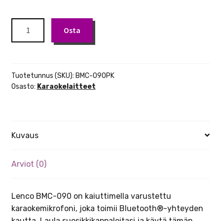
Lenco
Osta
Bluetooth®
Pinkki
karaokemikrofoni
kaiuttimella
Tuotetunnus (SKU):
BMC-090PK
ja
Osasto:
Karaokelaitteet
valaistuksella
määrä
Kuvaus
Arviot (0)
Lenco BMC-090 on kaiuttimella varustettu
karaokemikrofoni, joka toimii Bluetooth®-yhteyden
kautta. Laula suosikkikappaleitasi ja käytä tämän