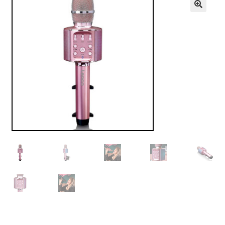
VALO
🔍
KÄYTETYT
YRITYS
TARJOUKSET