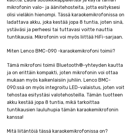
mikrofonin valo- ja äänitehosteita, jotta esityksesi
olisi vieläkin hienompi. Tässä karaokemikrofonissa on
ladattava akku, joka kestää jopa 8 tuntia, joten sinä,
ystäväsi ja perheesi tai tuttavasi voitte nauttia
tuntikausia. Mikrofonin voi myös liittää HiFi-sarjaan.
Miten Lenco BMC-090 -karaokemikrofoni toimii?
Tämä mikrofoni toimii Bluetooth®-yhteyden kautta
ja on erittäin kompakti, joten mikrofonin voi ottaa
mukaan myös kaikenlaisiin juhliin. Lenco BMC-
090:ssä on myös integroitu LED-valaistus, joten voit
tehostaa esitystäsi valotehosteilla. Tämän tuotteen
akku kestää jopa 8 tuntia, mikä tarkoittaa
tuntikausien lauluhupia tämän karaokemikrofonin
kanssa!
Mitä liitäntöjä tässä karaokemikrofonissa on?