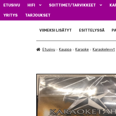
ETUSIVU
HIFI
SOITTIMET/TARVIKKEET
KA
YRITYS
TARJOUKSET
Siirry
Siirry
navigointiin
sisältöön
VIIMEKSI LISÄTYT
ESITTELYSSÄ
P
Etusivu
Kauppa
Karaoke
Karaokelevyt