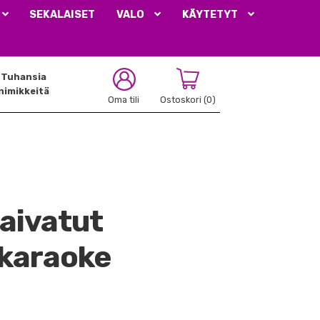
SEKALAISET
VALO
KÄYTETYT
Tuhansia
nimikkeitä
Oma tili
Ostoskori
(0)
aivatut
ikaraoke