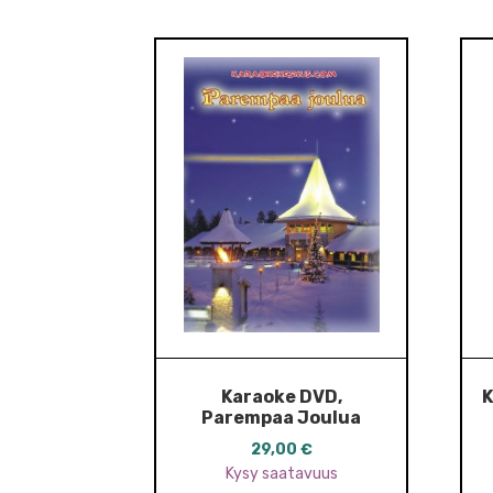
Karaoke DVD,
K
Parempaa Joulua
29,00
€
Kysy saatavuus