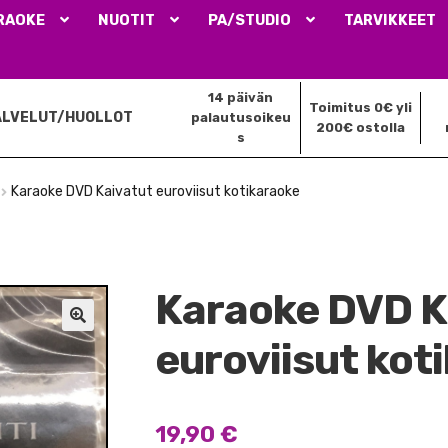
RAOKE
NUOTIT
PA/STUDIO
TARVIKKEET
14 päivän
Toimitus 0€ yli
ALVELUT/HUOLLOT
palautusoikeu
200€ ostolla
s
Karaoke DVD Kaivatut euroviisut kotikaraoke
Karaoke DVD K
🔍
euroviisut kot
19,90
€