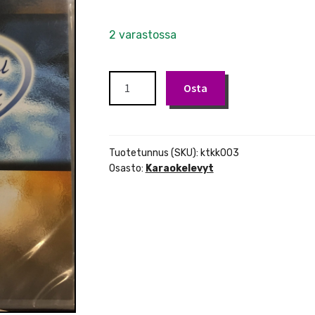
2 varastossa
Karaoke
Osta
DVD
Kaivatut
euroviisut
kotikaraoke
Tuotetunnus (SKU):
ktkk003
määrä
Osasto:
Karaokelevyt