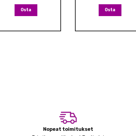
Osta
Osta
Nopeat toimitukset