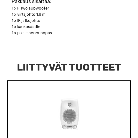
Pakkaus sisältää:
1 x F Two subwoofer
1 x virtajohto 1,8 m
1 x IR jatkojohto
1 x kaukosäädin
1 x pika-asennusopas
LIITTYVÄT TUOTTEET