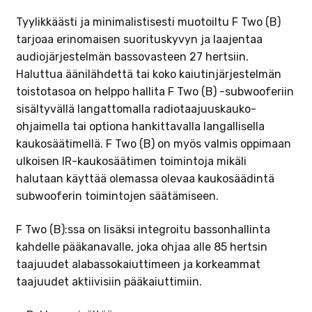
Tyylikkäästi ja minimalistisesti muotoiltu F Two (B)
tarjoaa erinomaisen suorituskyvyn ja laajentaa
audiojärjestelmän bassovasteen 27 hertsiin.
Haluttua äänilähdettä tai koko kaiutinjärjestelmän
toistotasoa on helppo hallita F Two (B) -subwooferiin
sisältyvällä langattomalla radiotaajuuskauko-
ohjaimella tai optiona hankittavalla langallisella
kaukosäätimellä. F Two (B) on myös valmis oppimaan
ulkoisen IR-kaukosäätimen toimintoja mikäli
halutaan käyttää olemassa olevaa kaukosäädintä
subwooferin toimintojen säätämiseen.
F Two (B):ssa on lisäksi integroitu bassonhallinta
kahdelle pääkanavalle, joka ohjaa alle 85 hertsin
taajuudet alabassokaiuttimeen ja korkeammat
taajuudet aktiivisiin pääkaiuttimiin.