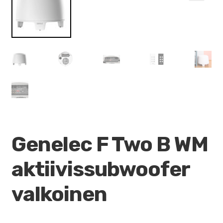
VALO
🔍
KÄYTETYT
YRITYS
TARJOUKSET
Genelec F Two B WM
aktiivissubwoofer
valkoinen