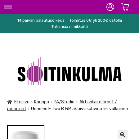
14 päivän palautusoikeus
Toimitus 0€ yli 200€ ostolla
ETUSIVU
Tuhansia nimikkeitä
HIFI
SOITTIMET/TARVIKKEET
Siirry
Siirry
KARAOKE
navigointiin
sisältöön
NUOTIT
PA/STUDIO
Etusivu
Kauppa
PA/Studio
Aktiivikaiuttimet /
monitorit
Genelec F Two B WM aktiivissubwoofer valkoinen
TARVIKKEET
SEKALAISET