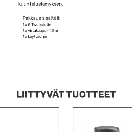
kuunteluelämyksen.
Pakkaus sisältää:
1 x G Two kaiutin
1 x virtakaapeli 1,8 m
1 x käyttöohje
LIITTYVÄT TUOTTEET