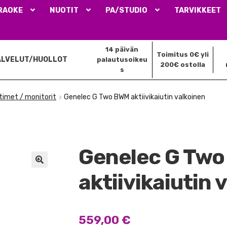
RAOKE
NUOTIT
PA/STUDIO
TARVIKKEET
14 päivän
Toimitus 0€ yli
ALVELUT/HUOLLOT
palautusoikeu
200€ ostolla
s
ttimet / monitorit
Genelec G Two BWM aktiivikaiutin valkoinen
Genelec G Tw
🔍
aktiivikaiutin 
559,00
€