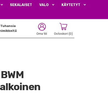
SEKALAISET
VALO
KÄYTETYT
Tuhansia
nimikkeitä
Oma tili
Ostoskori
(0)
o BWM
valkoinen