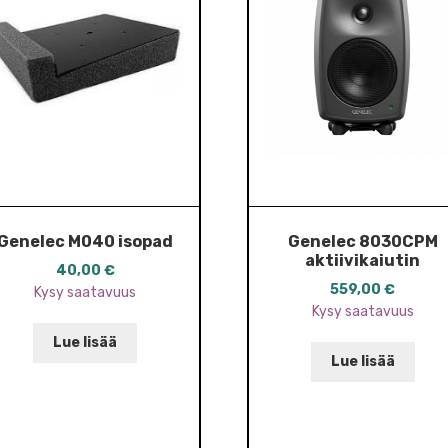
Genelec M040 isopad
Genelec 8030CPM
aktiivikaiutin
40,00
€
559,00
€
Kysy saatavuus
Kysy saatavuus
Lue lisää
Lue lisää