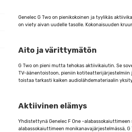
Genelec G Two on pienikokoinen ja tyylikäs aktiivik
on viety aivan uudelle tasolle. Kokonaisuuden kruu
Aito ja värittymätön
G Two on pieni mutta tehokas aktiivikaiutin. Se so
TV-äänentoistoon, pieniin kotiteatterijärjestelmiin
toistaa tarkasti kaiken audiolähdemateriaalin yksit
Aktiivinen elämys
Yhdistettynä Genelec F One -alabassokaiuttimeen s
alabassokaiuttimeen monikanavajärjestelmässä, G