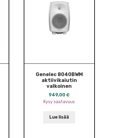
Genelec 8040BWM
aktiivikaiutin
valkoinen
949,00
€
Kysy saatavuus
Lue lisää