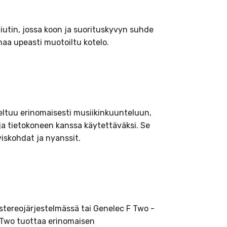
aiutin, jossa koon ja suorituskyvyn suhde
naa upeasti muotoiltu kotelo.
veltuu erinomaisesti musiikinkuunteluun,
 ja tietokoneen kanssa käytettäväksi. Se
yiskohdat ja nyanssit.
tereojärjestelmässä tai Genelec F Two -
 Two tuottaa erinomaisen