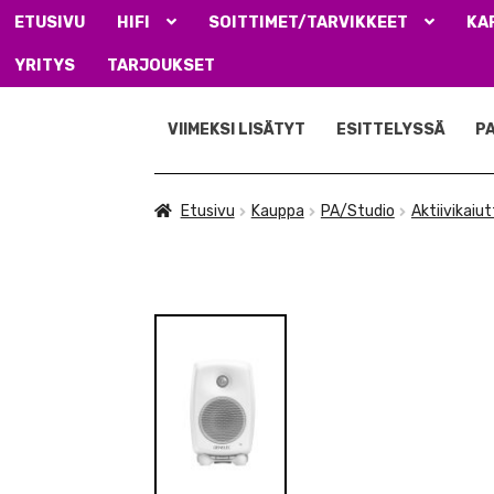
ETUSIVU
HIFI
SOITTIMET/TARVIKKEET
KA
YRITYS
TARJOUKSET
Siirry
Siirry
navigointiin
sisältöön
VIIMEKSI LISÄTYT
ESITTELYSSÄ
P
Etusivu
Kauppa
PA/Studio
Aktiivikaiu