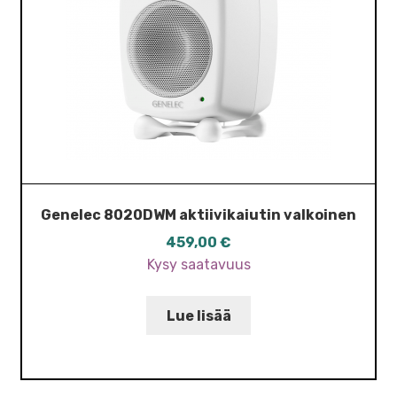
Genelec 8020DWM aktiivikaiutin valkoinen
459,00
€
Kysy saatavuus
Lue lisää