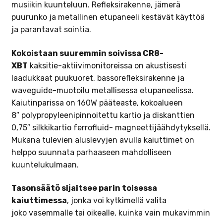
musiikin kuunteluun. Refleksirakenne, jämerä
puurunko ja metallinen etupaneeli kestävät käyttöä
ja parantavat sointia.
Kokoistaan suuremmin soivissa CR8-
XBT
kaksitie-aktiivimonitoreissa on akustisesti
laadukkaat puukuoret, bassorefleksirakenne ja
waveguide-muotoilu metallisessa etupaneelissa.
Kaiutinparissa on 160W pääteaste, kokoalueen
8″ polypropyleenipinnoitettu kartio ja diskanttien
0,75″ silkkikartio ferrofluid- magneettijäähdytyksellä.
Mukana tulevien aluslevyjen avulla kaiuttimet on
helppo suunnata parhaaseen mahdolliseen
kuuntelukulmaan.
Tasonsäätö sijaitsee parin toisessa
kaiuttimessa
, jonka voi kytkimellä valita
joko vasemmalle tai oikealle, kuinka vain mukavimmin