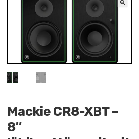
VALO
🔍
KÄYTETYT
YRITYS
TARJOUKSET
Mackie CR8-XBT –
8″