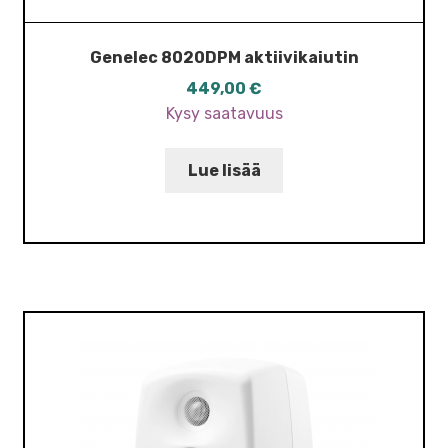
Genelec 8020DPM aktiivikaiutin
449,00
€
Kysy saatavuus
Lue lisää