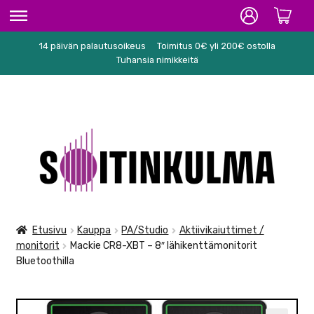
14 päivän palautusoikeus
Toimitus 0€ yli 200€ ostolla
ETUSIVU
Tuhansia nimikkeitä
HIFI
SOITTIMET/TARVIKKEET
Siirry
Siirry
KARAOKE
navigointiin
sisältöön
NUOTIT
PA/STUDIO
Etusivu
Kauppa
PA/Studio
Aktiivikaiuttimet /
monitorit
Mackie CR8-XBT – 8″ lähikenttämonitorit
TARVIKKEET
Bluetoothilla
SEKALAISET