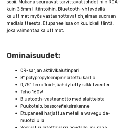
sopii. Mukana seuraavat tarvittavat johdot niin RCA-
kuin 3,5mm liitäntöihin, Bluetooth-yhteydellä
kaiuttimet myös vastaanottavat ohjelmaa suoraan
medialaitteesta. Etupaneelissa on kuulokeliitäntä,
joka vaimentaa kaiuttimet.
Ominaisuudet:
CR-sarjan aktiivikaiutinpari
8″ polypropyleenipinnoitettu kartio
0,75″ ferrofluid-jäähdytetty silkkitweeter
Teho 160W
Bluetooth-vastaanotto medialaitteista
Puukotelo, bassorefleksirakenne
Etupaneeli harjattua metallia waveguide-
muotoilulla
Sopivat sijoitettavaksi pöydälle, mukana