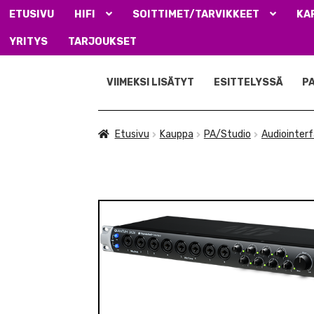
ETUSIVU
HIFI
SOITTIMET/TARVIKKEET
KA
YRITYS
TARJOUKSET
Siirry
Siirry
navigointiin
sisältöön
VIIMEKSI LISÄTYT
ESITTELYSSÄ
P
Etusivu
Kauppa
PA/Studio
Audiointer