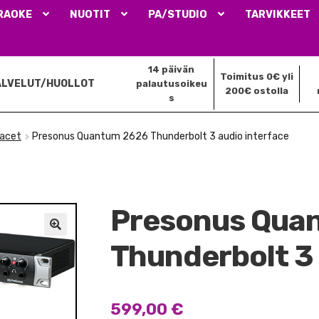
RAOKE
NUOTIT
PA/STUDIO
TARVIKKEET
14 päivän
Toimitus 0€ yli
ALVELUT/HUOLLOT
palautusoikeu
200€ ostolla
s
facet
Presonus Quantum 2626 Thunderbolt 3 audio interface
Presonus Qua
🔍
Thunderbolt 3 
599,00
€