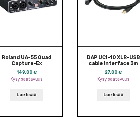
Roland UA-55 Quad
DAP UCI-10 XLR-USB
Capture-Ex
cable interface 3m
149,00
€
27,00
€
Kysy saatavuus
Kysy saatavuus
Lue lisää
Lue lisää