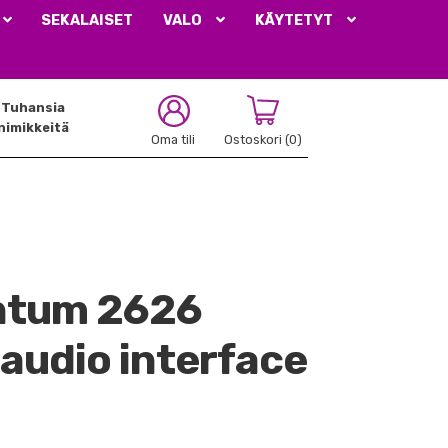
SEKALAISET
VALO
KÄYTETYT
Tuhansia
nimikkeitä
Oma tili
Ostoskori
(0)
ntum 2626
audio interface