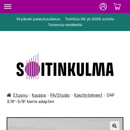
14 päivän palautusoikeus
Toimitus 0€ yli 200€ ostolla
ETUSIVU
Tuhansia nimikkeitä
HIFI
SOITTIMET/TARVIKKEET
Siirry
Siirry
KARAOKE
navigointiin
sisältöön
NUOTIT
PA/STUDIO
Etusivu
Kauppa
PA/Studio
Kaiutintelineet
DAP
3/8″-5/8″ kierre adapteri
TARVIKKEET
SEKALAISET