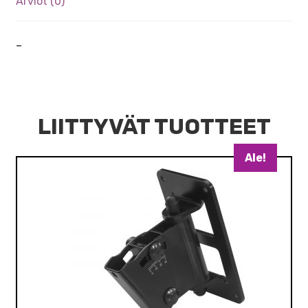
Arviot (0)
–
LIITTYVÄT TUOTTEET
Ale!