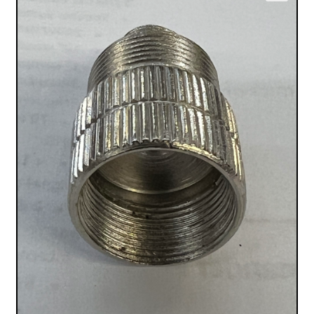
VALO
🔍
KÄYTETYT
YRITYS
TARJOUKSET