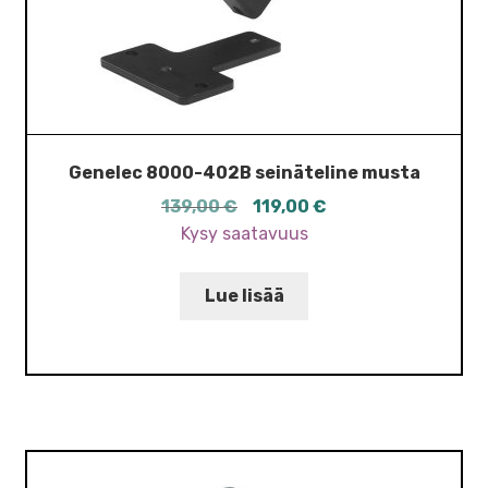
Genelec 8000-402B seinäteline musta
Alkuperäinen
Nykyinen
139,00
€
119,00
€
hinta
hinta
Kysy saatavuus
oli:
on:
139,00 €.
119,00 €.
Lue lisää