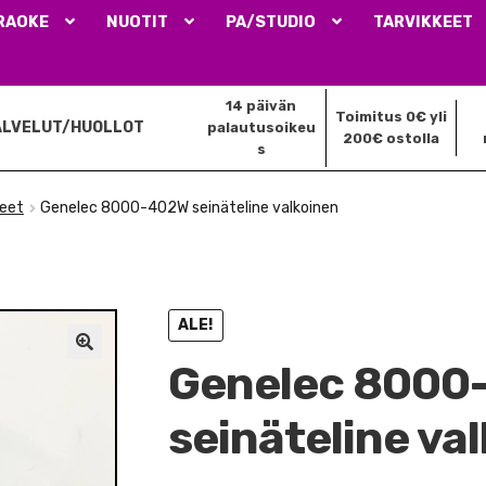
RAOKE
NUOTIT
PA/STUDIO
TARVIKKEET
14 päivän
Toimitus 0€ yli
ALVELUT/HUOLLOT
palautusoikeu
200€ ostolla
s
neet
Genelec 8000-402W seinäteline valkoinen
ALE!
Genelec 8000
🔍
seinäteline va