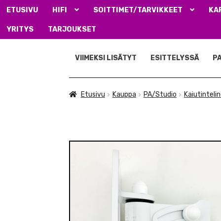
ETUSIVU
HIFI
SOITTIMET/TARVIKKEET
KA
YRITYS
TARJOUKSET
Siirry
Siirry
navigointiin
sisältöön
VIIMEKSI LISÄTYT
ESITTELYSSÄ
P
Etusivu
Kauppa
PA/Studio
Kaiutinteli