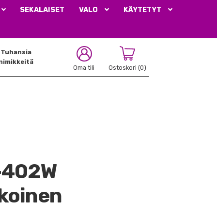
SEKALAISET
VALO
KÄYTETYT
Tuhansia
nimikkeitä
Oma tili
Ostoskori
(0)
-402W
lkoinen