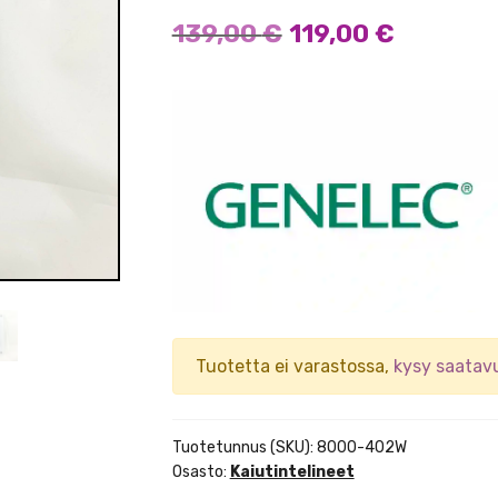
Alkuperäinen
Nykyine
139,00
€
119,00
€
hinta
hinta
oli:
on:
139,00 €.
119,00 €
Tuotetta ei varastossa,
kysy saatav
Tuotetunnus (SKU):
8000-402W
Osasto:
Kaiutintelineet