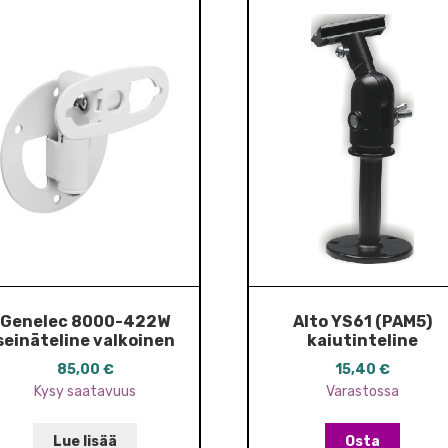
Genelec 8000-422W
Alto YS61 (PAM5)
seinäteline valkoinen
kaiutinteline
85,00
€
15,40
€
Kysy saatavuus
Varastossa
Lue lisää
Osta