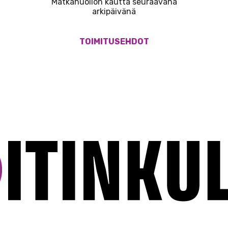
Matkahuollon kautta seuraavana
arkipäivänä
TOIMITUSEHDOT