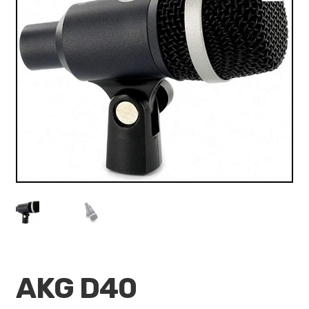
VALO
🔍
KÄYTETYT
YRITYS
TARJOUKSET
AKG D40