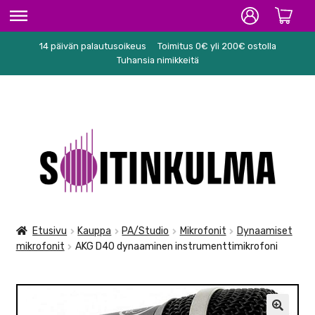
14 päivän palautusoikeus
Toimitus 0€ yli 200€ ostolla
ETUSIVU
Tuhansia nimikkeitä
HIFI
SOITTIMET/TARVIKKEET
Siirry
Siirry
KARAOKE
navigointiin
sisältöön
NUOTIT
PA/STUDIO
Etusivu
Kauppa
PA/Studio
Mikrofonit
Dynaamiset
mikrofonit
AKG D40 dynaaminen instrumenttimikrofoni
TARVIKKEET
SEKALAISET