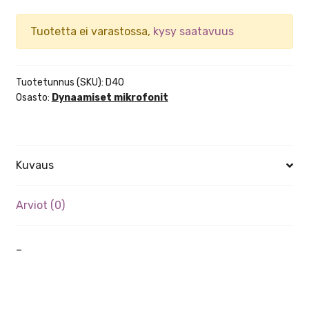
Tuotetta ei varastossa,
kysy saatavuus
Tuotetunnus (SKU):
D40
Osasto:
Dynaamiset mikrofonit
Kuvaus
Arviot (0)
–