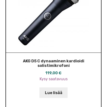
AKG D5 C dynaaminen kardioidi
solistimikrofoni
119,00
€
Kysy saatavuus
Lue lisää