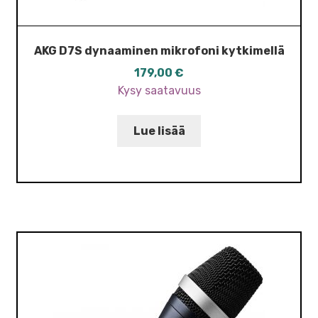
AKG D7S dynaaminen mikrofoni kytkimellä
179,00
€
Kysy saatavuus
Lue lisää