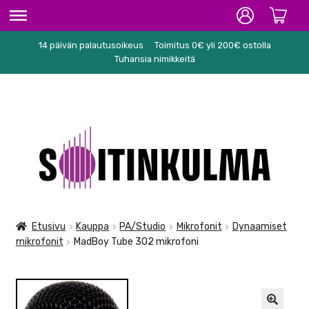
14 päivän palautusoikeus
Toimitus 0€ yli 200€ ostolla
ETUSIVU
Tuhansia nimikkeitä
HIFI
SOITTIMET/TARVIKKEET
Siirry
Siirry
KARAOKE
navigointiin
sisältöön
NUOTIT
PA/STUDIO
Etusivu
Kauppa
PA/Studio
Mikrofonit
Dynaamiset
mikrofonit
MadBoy Tube 302 mikrofoni
TARVIKKEET
SEKALAISET