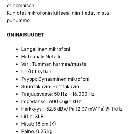
erinomaisen.
Kun otat mikrofonin käteesi, niin tiedät mistä
puhumme.
OMINAISUUDET
Langallinen mikrofoni
Materiaali: Metalli
Väri: Tumman harmaa/musta
On/Off kytkin
Tyyppi: Dynaaminen mikrofoni
Suuntakuvio: Herttakuvio
Taajuusvaste: 50 Hz – 16,000 Hz
Impedanssi: 600 Ω @ 1 kHz
Herkkyys: -52,5 dBV/Pa (2,37 mV/Pa) @ 1 kHz
Liitin: XLR
Mitat: 18 cm (K)
Paino: 0,25 kg