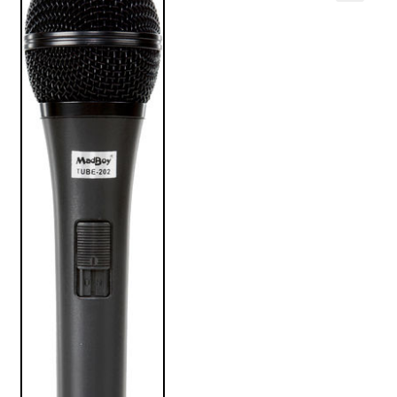
VALO
🔍
KÄYTETYT
YRITYS
TARJOUKSET