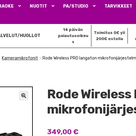
RAOKE
NUOTIT
PA/STUDIO
TARVIKKEET
14 päivän
Toimitus 0€ yli
ALVELUT/HUOLLOT
palautusoikeu
200€ ostolla
s
Kameramikrofonit
Rode Wireless PRO langaton mikrofonijärjestel
Rode Wireless
🔍
mikrofonijärj
349,00
€