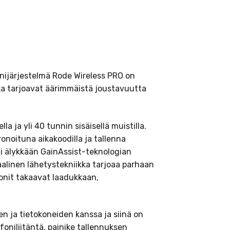
ijärjestelmä Rode Wireless PRO on
ka tarjoavat äärimmäistä joustavuutta
a ja yli 40 tunnin sisäisellä muistilla.
ronoituna aikakoodilla ja tallenna
i älykkään GainAssist-teknologian
aalinen lähetystekniikka tarjoaa parhaan
onit takaavat laadukkaan,
n ja tietokoneiden kanssa ja siinä on
oniliitäntä, painike tallennuksen