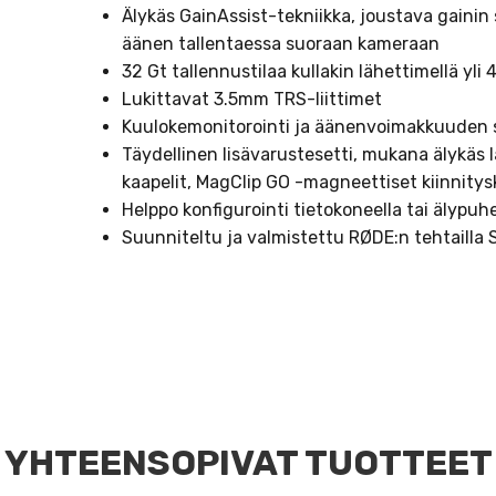
Älykäs GainAssist-tekniikka, joustava gaini
äänen tallentaessa suoraan kameraan
32 Gt tallennustilaa kullakin lähettimellä yli
Lukittavat 3.5mm TRS-liittimet
Kuulokemonitorointi ja äänenvoimakkuuden 
Täydellinen lisävarustesetti, mukana älykäs la
kaapelit, MagClip GO -magneettiset kiinnitysk
Helppo konfigurointi tietokoneella tai älypuh
Suunniteltu ja valmistettu RØDE:n tehtailla 
YHTEENSOPIVAT TUOTTEET