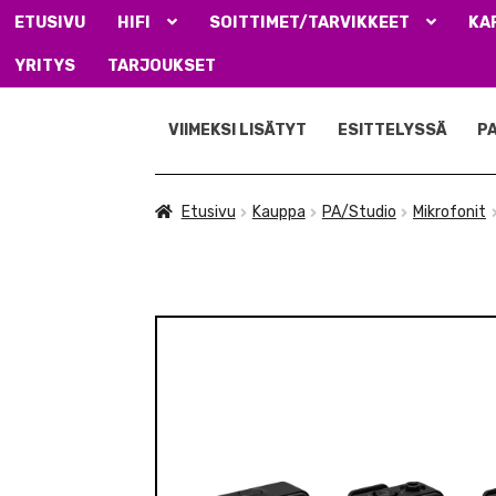
ETUSIVU
HIFI
SOITTIMET/TARVIKKEET
KA
YRITYS
TARJOUKSET
Siirry
Siirry
navigointiin
sisältöön
VIIMEKSI LISÄTYT
ESITTELYSSÄ
P
Etusivu
Kauppa
PA/Studio
Mikrofonit