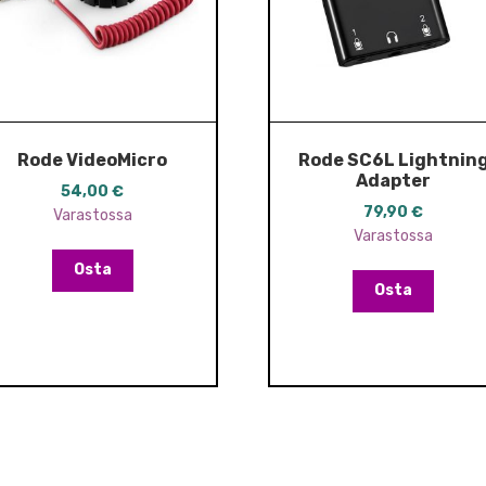
Rode VideoMicro
Rode SC6L Lightnin
Adapter
54,00
€
79,90
€
Varastossa
Varastossa
Osta
Osta