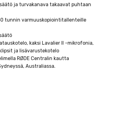
n säätö ja turvakanava takaavat puhtaan
 40 tunnin varmuuskopiointitallenteille
säätö
tauskotelo, kaksi Lavalier II -mikrofonia,
lipsit ja lisävarustekotelo
elimella RØDE Centralin kautta
Sydneyssä, Australiassa.