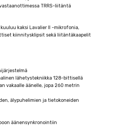
 vastaanottimessa TRRS-liitäntä
kuuluu kaksi Lavalier II -mikrofonia,
iset kiinnitysklipsit sekä liitäntäkaapelit
ijärjestelmä
alinen lähetystekniikka 128-bittisellä
man vakaalle äänelle, jopa 260 metrin
den, älypuhelimien ja tietokoneiden
ppoon äänensynkronointiin