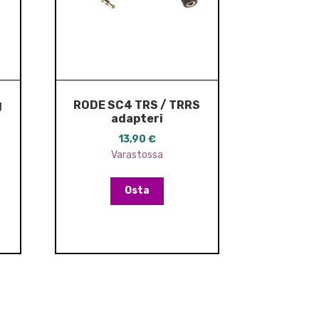
g
RODE SC4 TRS / TRRS
adapteri
13,90
€
Varastossa
Osta