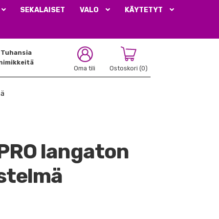
SEKALAISET
VALO
KÄYTETYT
Tuhansia
nimikkeitä
Oma tili
Ostoskori
(0)
mä
 PRO langaton
estelmä