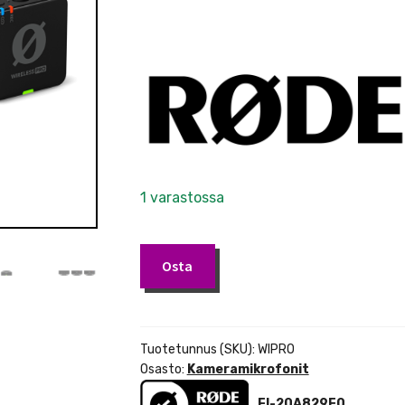
1 varastossa
Rode
Osta
Wireless
PRO
langaton
mikrofonijärjestelmä
Tuotetunnus (SKU):
WIPRO
määrä
Osasto:
Kameramikrofonit
FI-20A829E0