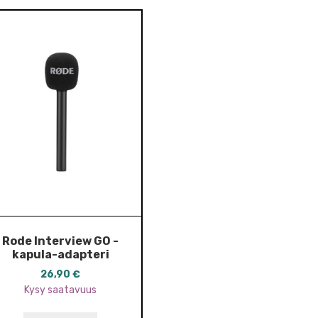
Rode Interview GO -
kapula-adapteri
26,90
€
Kysy saatavuus