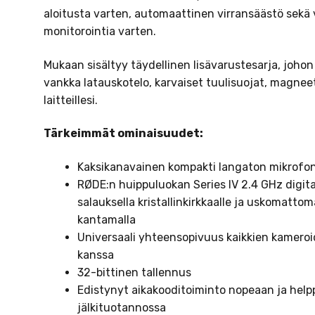
aloitusta varten, automaattinen virransäästö sekä
monitorointia varten.
Mukaan sisältyy täydellinen lisävarustesarja, johon 
vankka latauskotelo, karvaiset tuulisuojat, magneett
laitteillesi.
Tärkeimmät ominaisuudet:
Kaksikanavainen kompakti langaton mikrofon
RØDE:n huippuluokan Series IV 2.4 GHz digita
salauksella kristallinkirkkaalle ja uskomatto
kantamalla
Universaali yhteensopivuus kaikkien kameroi
kanssa
32-bittinen tallennus
Edistynyt aikakooditoiminto nopeaan ja hel
jälkituotannossa