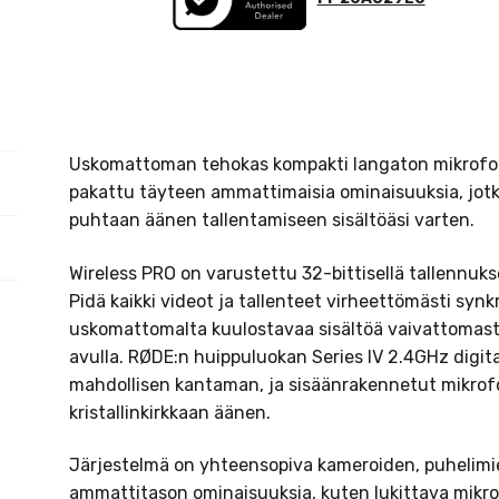
Uskomattoman tehokas kompakti langaton mikrofon
pakattu täyteen ammattimaisia ominaisuuksia, jot
puhtaan äänen tallentamiseen sisältöäsi varten.
Wireless PRO on varustettu 32-bittisellä tallennuksell
Pidä kaikki videot ja tallenteet virheettömästi synk
uskomattomalta kuulostavaa sisältöä vaivattomast
avulla. RØDE:n huippuluokan Series IV 2.4GHz digit
mahdollisen kantaman, ja sisäänrakennetut mikrof
kristallinkirkkaan äänen.
Järjestelmä on yhteensopiva kameroiden, puhelimie
ammattitason ominaisuuksia, kuten lukittava mikrof