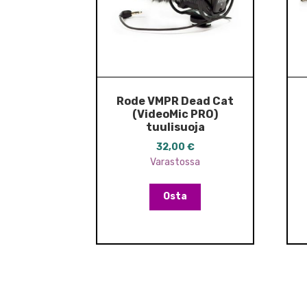
Rode VMPR Dead Cat
(VideoMic PRO)
tuulisuoja
32,00
€
Varastossa
Osta