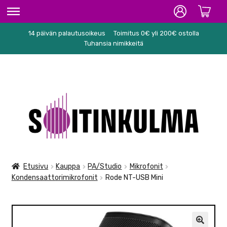
14 päivän palautusoikeus
Toimitus 0€ yli 200€ ostolla
ETUSIVU
Tuhansia nimikkeitä
HIFI
SOITTIMET/TARVIKKEET
Siirry
Siirry
KARAOKE
navigointiin
sisältöön
NUOTIT
PA/STUDIO
Etusivu
Kauppa
PA/Studio
Mikrofonit
Kondensaattorimikrofonit
Rode NT-USB Mini
TARVIKKEET
SEKALAISET