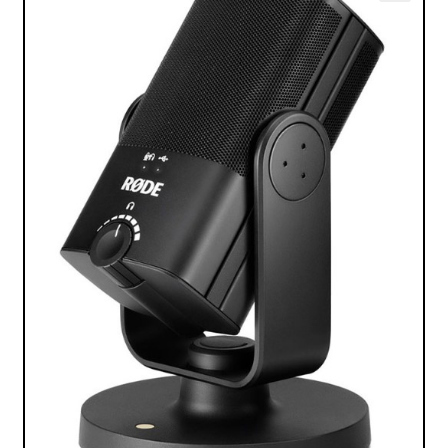
VALO
🔍
KÄYTETYT
YRITYS
TARJOUKSET