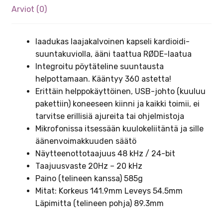
Arviot (0)
laadukas laajakalvoinen kapseli kardioidi-
suuntakuviolla, ääni taattua RØDE-laatua
Integroitu pöytäteline suuntausta
helpottamaan. Kääntyy 360 astetta!
Erittäin helppokäyttöinen, USB-johto (kuuluu
pakettiin) koneeseen kiinni ja kaikki toimii, ei
tarvitse erillisiä ajureita tai ohjelmistoja
Mikrofonissa itsessään kuulokeliitäntä ja sille
äänenvoimakkuuden säätö
Näytteenottotaajuus 48 kHz / 24-bit
Taajuusvaste 20Hz – 20 kHz
Paino (telineen kanssa) 585g
Mitat: Korkeus 141.9mm Leveys 54.5mm
Läpimitta (telineen pohja) 89.3mm