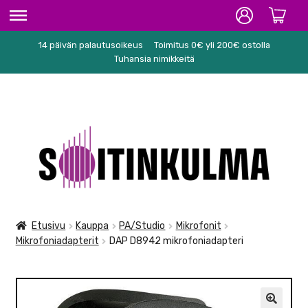
14 päivän palautusoikeus
Toimitus 0€ yli 200€ ostolla
ETUSIVU
Tuhansia nimikkeitä
HIFI
SOITTIMET/TARVIKKEET
Siirry
Siirry
KARAOKE
navigointiin
sisältöön
NUOTIT
PA/STUDIO
Etusivu
Kauppa
PA/Studio
Mikrofonit
Mikrofoniadapterit
DAP D8942 mikrofoniadapteri
TARVIKKEET
SEKALAISET