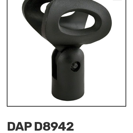
VALO
🔍
KÄYTETYT
YRITYS
TARJOUKSET
DAP D8942