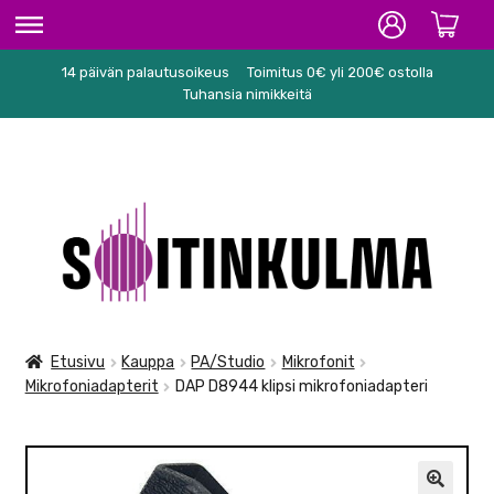
14 päivän palautusoikeus
Toimitus 0€ yli 200€ ostolla
ETUSIVU
Tuhansia nimikkeitä
HIFI
SOITTIMET/TARVIKKEET
Siirry
Siirry
KARAOKE
navigointiin
sisältöön
NUOTIT
PA/STUDIO
Etusivu
Kauppa
PA/Studio
Mikrofonit
Mikrofoniadapterit
DAP D8944 klipsi mikrofoniadapteri
TARVIKKEET
SEKALAISET