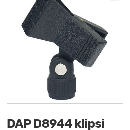
VALO
🔍
KÄYTETYT
YRITYS
TARJOUKSET
DAP D8944 klipsi