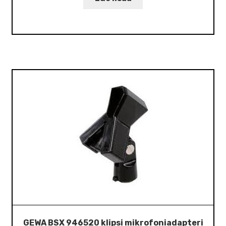
GEWA BSX 946520 klipsi mikrofoniadapteri