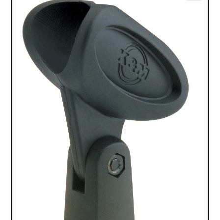
VALO
🔍
KÄYTETYT
YRITYS
TARJOUKSET