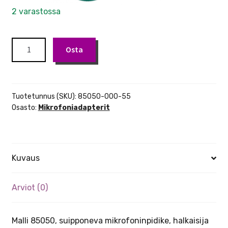
2 varastossa
K&M
Osta
85050
mikrofoniadapteri
määrä
Tuotetunnus (SKU):
85050-000-55
Osasto:
Mikrofoniadapterit
Kuvaus
Arviot (0)
Malli 85050, suipponeva mikrofoninpidike, halkaisija