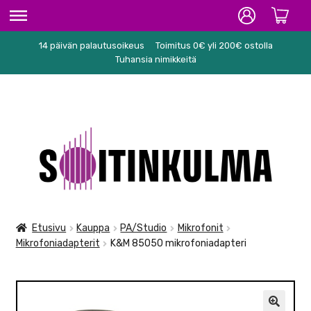
14 päivän palautusoikeus
Toimitus 0€ yli 200€ ostolla
ETUSIVU
Tuhansia nimikkeitä
HIFI
SOITTIMET/TARVIKKEET
Siirry
Siirry
KARAOKE
navigointiin
sisältöön
NUOTIT
PA/STUDIO
Etusivu
Kauppa
PA/Studio
Mikrofonit
Mikrofoniadapterit
K&M 85050 mikrofoniadapteri
TARVIKKEET
SEKALAISET