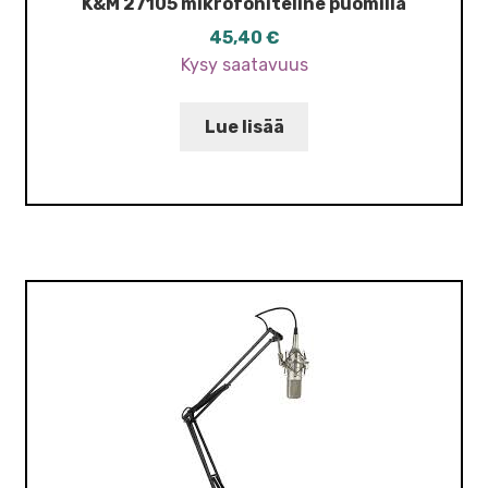
K&M 27105 mikrofoniteline puomilla
45,40
€
Kysy saatavuus
Lue lisää