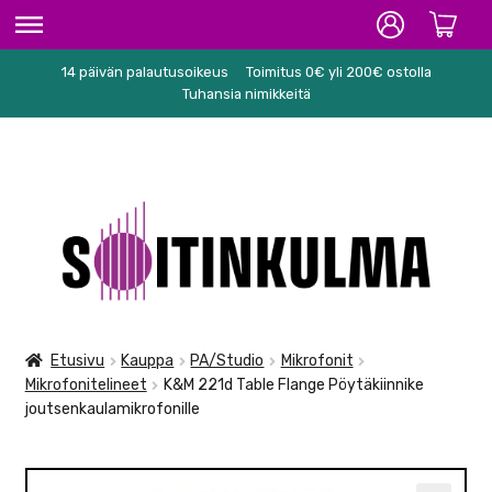
14 päivän palautusoikeus
Toimitus 0€ yli 200€ ostolla
ETUSIVU
Tuhansia nimikkeitä
HIFI
SOITTIMET/TARVIKKEET
Siirry
Siirry
KARAOKE
navigointiin
sisältöön
NUOTIT
PA/STUDIO
Etusivu
Kauppa
PA/Studio
Mikrofonit
Mikrofonitelineet
K&M 221d Table Flange Pöytäkiinnike
TARVIKKEET
joutsenkaulamikrofonille
SEKALAISET