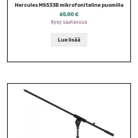
Hercules MS533B mikrofoniteline puomilla
65,00
€
Kysy saatavuus
Lue lisää