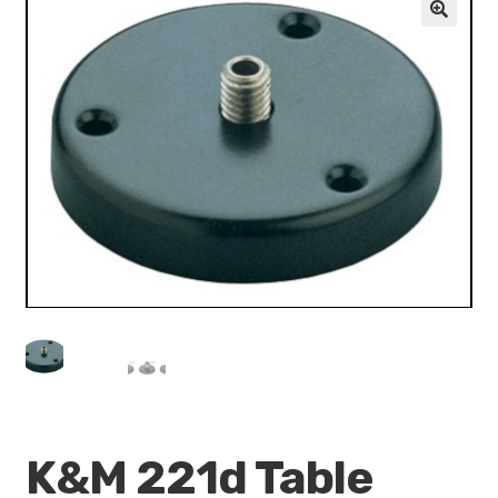
VALO
🔍
KÄYTETYT
YRITYS
TARJOUKSET
K&M 221d Table