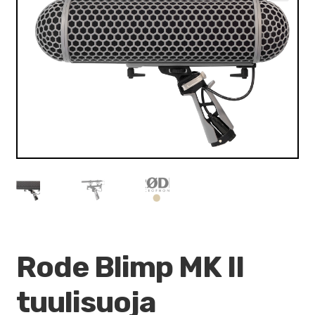
VALO
🔍
KÄYTETYT
YRITYS
TARJOUKSET
Rode Blimp MK II
tuulisuoja