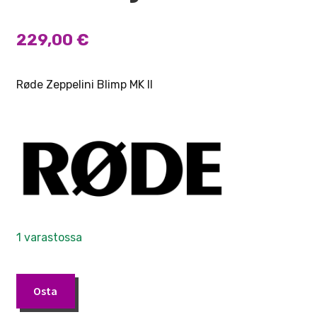
229,00
€
Røde Zeppelini Blimp MK II
1 varastossa
Rode
Osta
Blimp