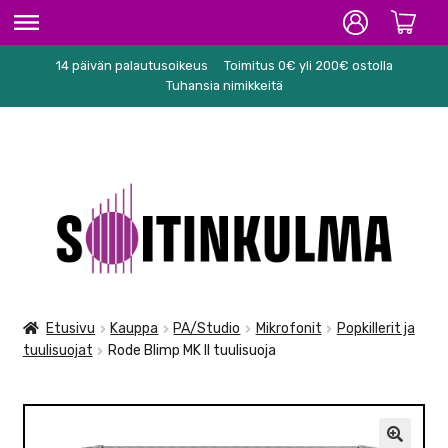
14 päivän palautusoikeus
Toimitus 0€ yli 200€ ostolla
ETUSIVU
Tuhansia nimikkeitä
HIFI
SOITTIMET/TARVIKKEET
Siirry
Siirry
KARAOKE
navigointiin
sisältöön
NUOTIT
PA/STUDIO
Etusivu
Kauppa
PA/Studio
Mikrofonit
Popkillerit ja
tuulisuojat
Rode Blimp MK II tuulisuoja
TARVIKKEET
SEKALAISET