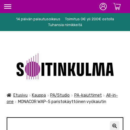
14 päivän palautusoikeus
Toimitus 0€ yli 200€ ostolla
ETUSIVU
Tuhansia nimikkeitä
HIFI
SOITTIMET/TARVIKKEET
Siirry
Siirry
KARAOKE
navigointiin
sisältöön
NUOTIT
PA/STUDIO
Etusivu
Kauppa
PA/Studio
PA-kaiuttimet
All-in-
one
MONACOR WAP-5 paristokäyttöinen vyökaiutin
TARVIKKEET
SEKALAISET