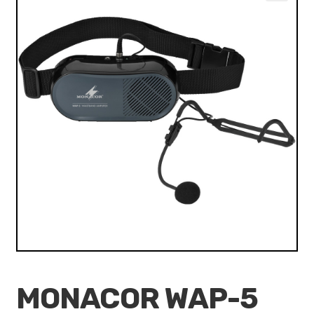
VALO
🔍
KÄYTETYT
YRITYS
TARJOUKSET
MONACOR WAP-5