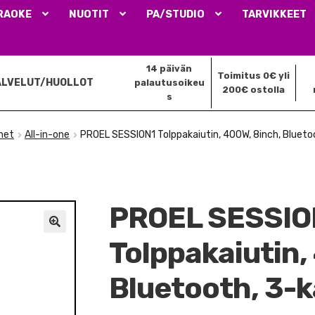
RAOKE
NUOTIT
PA/STUDIO
TARVIKKEET
14 päivän
Toimitus 0€ yli
ALVELUT/HUOLLOT
palautusoikeu
200€ ostolla
s
met
All-in-one
PROEL SESSION1 Tolppakaiutin, 400W, 8inch, Bluetoo
PROEL SESSIO
🔍
Tolppakaiutin,
Bluetooth, 3-k