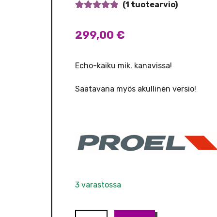
(
1
tuotearvio)
Arvio
1
5.00
5:stä
299,00
€
perustuen
asiakkaan
arvotukseen.
Echo-kaiku mik. kanavissa!
Saatavana myös akullinen versio!
3 varastossa
PROEL