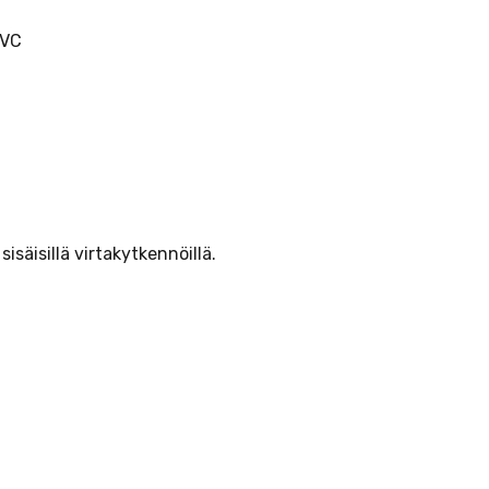
 VC
säisillä virtakytkennöillä.