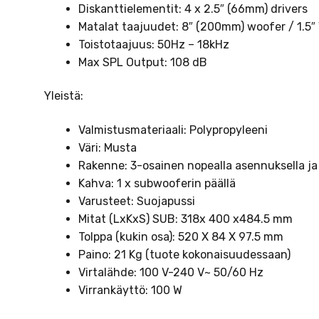
Diskanttielementit: 4 x 2.5″ (66mm) drivers
Matalat taajuudet: 8″ (200mm) woofer / 1.5″
Toistotaajuus: 50Hz – 18kHz
Max SPL Output: 108 dB
Yleistä:
Valmistusmateriaali: Polypropyleeni
Väri: Musta
Rakenne: 3-osainen nopealla asennuksella ja si
Kahva: 1 x subwooferin päällä
Varusteet: Suojapussi
Mitat (LxKxS) SUB: 318x 400 x484.5 mm
Tolppa (kukin osa): 520 X 84 X 97.5 mm
Paino: 21 Kg (tuote kokonaisuudessaan)
Virtalähde: 100 V-240 V~ 50/60 Hz
Virrankäyttö: 100 W