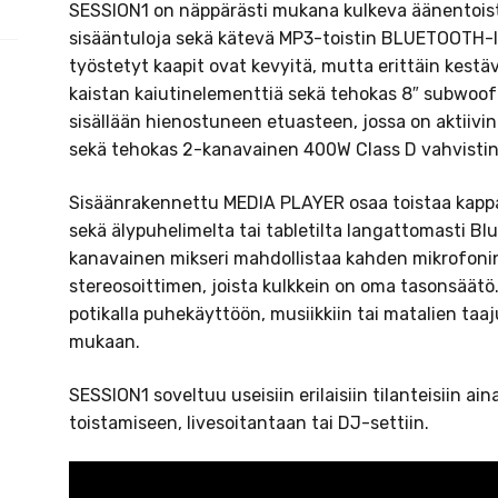
SESSION1 on näppärästi mukana kulkeva äänentoisto
sisääntuloja sekä kätevä MP3-toistin BLUETOOTH-li
työstetyt kaapit ovat kevyitä, mutta erittäin kestäv
kaistan kaiutinelementtiä sekä tehokas 8″ subwoofe
sisällään hienostuneen etuasteen, jossa on aktiivin
sekä tehokas 2-kanavainen 400W Class D vahvistin
Sisäänrakennettu MEDIA PLAYER osaa toistaa kappal
sekä älypuhelimelta tai tabletilta langattomasti B
kanavainen mikseri mahdollistaa kahden mikrofonin 
stereosoittimen, joista kulkkein on oma tasonsäätö
potikalla puhekäyttöön, musiikkiin tai matalien ta
mukaan.
SESSION1 soveltuu useisiin erilaisiin tilanteisiin ai
toistamiseen, livesoitantaan tai DJ-settiin.