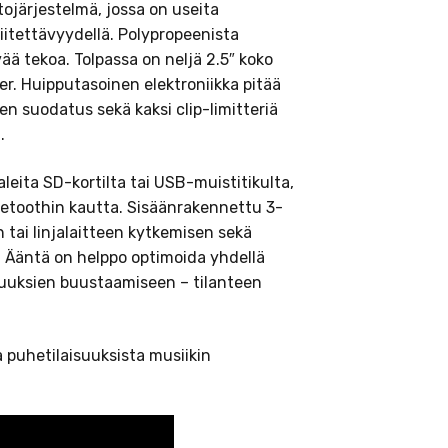
järjestelmä, jossa on useita
itettävyydellä. Polypropeenista
ää tekoa. Tolpassa on neljä 2.5″ koko
r. Huipputasoinen elektroniikka pitää
en suodatus sekä kaksi clip-limitteriä
.
eita SD-kortilta tai USB-muistitikulta,
luetoothin kautta. Sisäänrakennettu 3-
tai linjalaitteen kytkemisen sekä
. Ääntä on helppo optimoida yhdellä
ajuuksien buustaamiseen – tilanteen
na puhetilaisuuksista musiikin