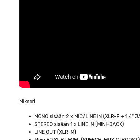
Mikseri
MONO sisään 2 x MIC/LINE IN (XLR-F + 1.4″ J
STEREO sisään 1 x LINE IN (MINI-JACK)
LINE OUT (XLR-M)
Main EQ SUB LEVEL (SPEECH-MUSIC-BOOST)