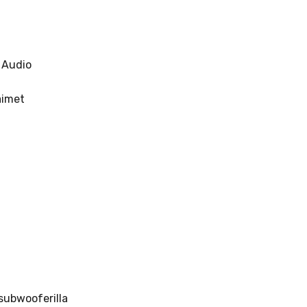
 Audio
äimet
subwooferilla