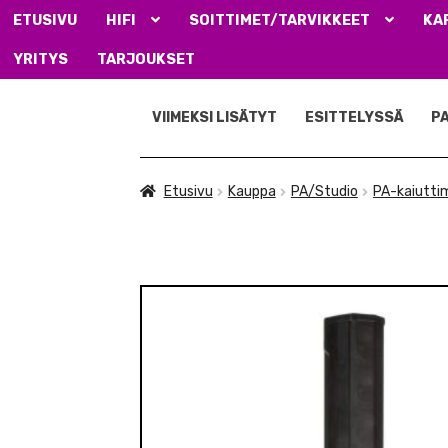
ETUSIVU
HIFI
SOITTIMET/TARVIKKEET
KA
YRITYS
TARJOUKSET
Siirry
Siirry
navigointiin
sisältöön
VIIMEKSI LISÄTYT
ESITTELYSSÄ
P
Etusivu
Kauppa
PA/Studio
PA-kaiutti