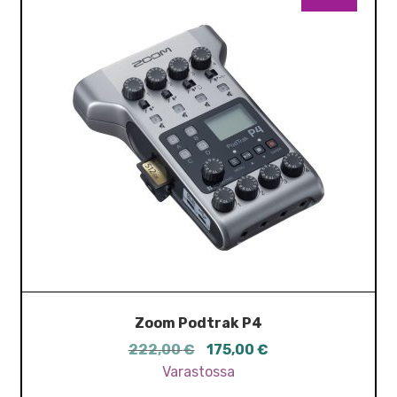
Zoom Podtrak P4
Alkuperäinen
Nykyinen
222,00
€
175,00
€
hinta
hinta
Varastossa
oli:
on: