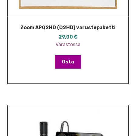
Zoom APQ2HD (Q2HD) varustepaketti
29,00
€
Varastossa
Osta