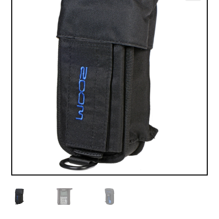
VALO
🔍
KÄYTETYT
YRITYS
TARJOUKSET