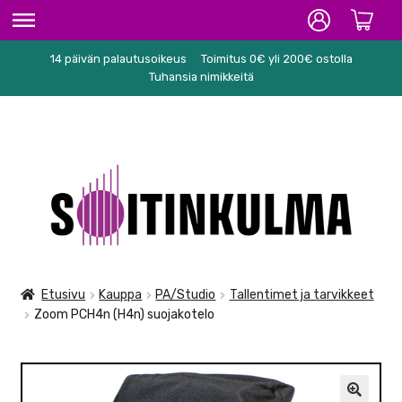
14 päivän palautusoikeus
Toimitus 0€ yli 200€ ostolla
ETUSIVU
Tuhansia nimikkeitä
HIFI
SOITTIMET/TARVIKKEET
Siirry
Siirry
KARAOKE
navigointiin
sisältöön
NUOTIT
PA/STUDIO
Etusivu
Kauppa
PA/Studio
Tallentimet ja tarvikkeet
Zoom PCH4n (H4n) suojakotelo
TARVIKKEET
SEKALAISET