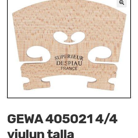
VALO
🔍
KÄYTETYT
YRITYS
TARJOUKSET
GEWA 405021 4/4
viulun talla