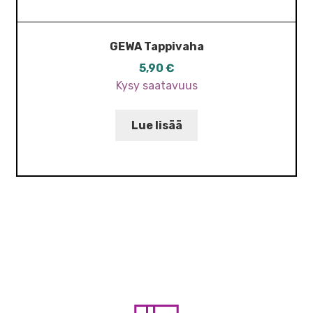
GEWA Tappivaha
5,90
€
Kysy saatavuus
Lue lisää