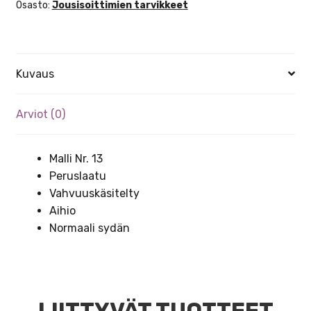
Osasto:
Jousisoittimien tarvikkeet
Kuvaus
Arviot (0)
Malli Nr. 13
Peruslaatu
Vahvuuskäsitelty
Aihio
Normaali sydän
LIITTYVÄT TUOTTEET