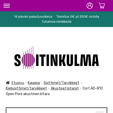
14 päivän palautusoikeus
Toimitus 0€ yli 200€ ostolla
ETUSIVU
Tuhansia nimikkeitä
HIFI
SOITTIMET/TARVIKKEET
Siirry
Siirry
KARAOKE
navigointiin
sisältöön
NUOTIT
PA/STUDIO
Etusivu
Kauppa
Soittimet/Tarvikkeet
Kielisoittimet/tarvikkeet
Akustiset kitarat
Cort AD-810
TARVIKKEET
Open Pore akustinen kitara
SEKALAISET