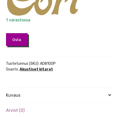
1 varastossa
Cort
Osta
AD-
810
Open
Pore
Tuotetunnus (SKU):
AD810OP
akustinen
Osasto:
Akustiset kitarat
kitara
määrä
Kuvaus
Arviot (0)