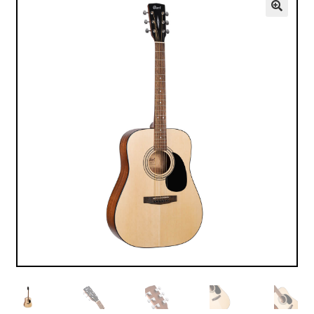
VALO
🔍
KÄYTETYT
YRITYS
TARJOUKSET