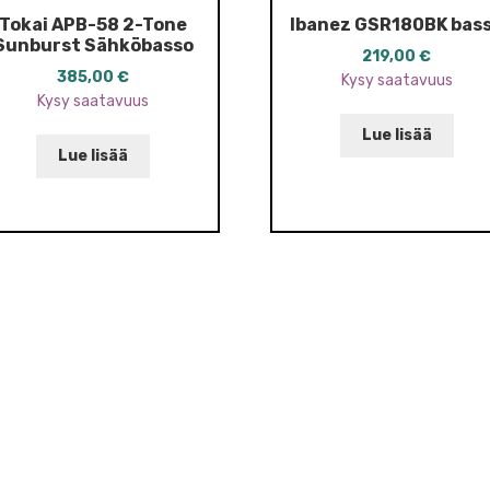
Tokai APB-58 2-Tone
Ibanez GSR180BK bas
Sunburst Sähköbasso
219,00
€
385,00
€
Kysy saatavuus
Kysy saatavuus
Lue lisää
Lue lisää