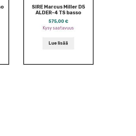
so
SIRE Marcus Miller D5
ALDER-4 TS basso
575,00
€
Kysy saatavuus
Lue lisää