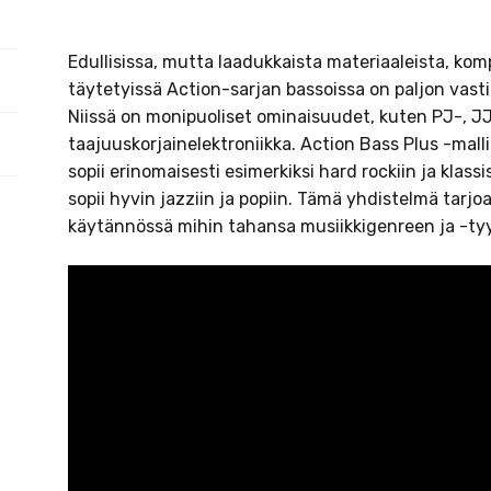
Edullisissa, mutta laadukkaista materiaaleista, ko
täytetyissä Action-sarjan bassoissa on paljon vastine
Niissä on monipuoliset ominaisuudet, kuten PJ-, JJ
taajuuskorjainelektroniikka. Action Bass Plus -mall
sopii erinomaisesti esimerkiksi hard rockiin ja klass
sopii hyvin jazziin ja popiin. Tämä yhdistelmä tarj
käytännössä mihin tahansa musiikkigenreen ja -tyyl