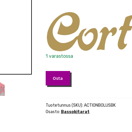
1 varastossa
Cort
Osta
Action
Bass
Plus
BK
Tuotetunnus (SKU):
ACTIONBOLUSBK
basso
Osasto:
Bassokitarat
määrä