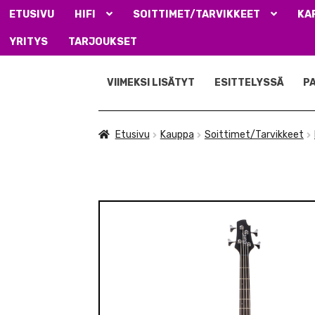
ETUSIVU
HIFI
SOITTIMET/TARVIKKEET
KA
YRITYS
TARJOUKSET
Siirry
Siirry
navigointiin
sisältöön
VIIMEKSI LISÄTYT
ESITTELYSSÄ
P
Etusivu
Kauppa
Soittimet/Tarvikkeet