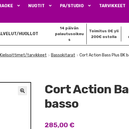
RAOKE
NUOTIT
PA/STUDIO
TARVIKKEET
14 päivän
Toimitus 0€ yli
ALVELUT/HUOLLOT
palautusoikeu
200€ ostolla
s
Kielisoittimet/tarvikkeet
Bassokitarat
Cort Action Bass Plus BK 
Cort Action Ba
🔍
basso
285,00
€