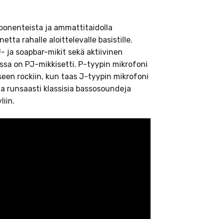
mponenteista ja ammattitaidolla
tta rahalle aloittelevalle basistille.
- ja soapbar-mikit sekä aktiivinen
issa on PJ-mikkisetti. P-tyypin mikrofoni
iseen rockiin, kun taas J-tyypin mikrofoni
oaa runsaasti klassisia bassosoundeja
iin.