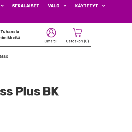
SEKALAISET
VALO
KÄYTETYT
Tuhansia
nimikkeitä
Oma tili
Ostoskori
(0)
basso
ss Plus BK