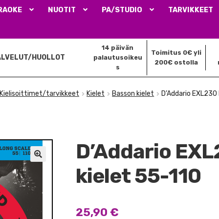
RAOKE
NUOTIT
PA/STUDIO
TARVIKKEET
14 päivän
Toimitus 0€ yli
ALVELUT/HUOLLOT
palautusoikeu
200€ ostolla
s
Kielisoittimet/tarvikkeet
Kielet
Basson kielet
D’Addario EXL230 
D’Addario EXL
🔍
kielet 55-110
25,90
€