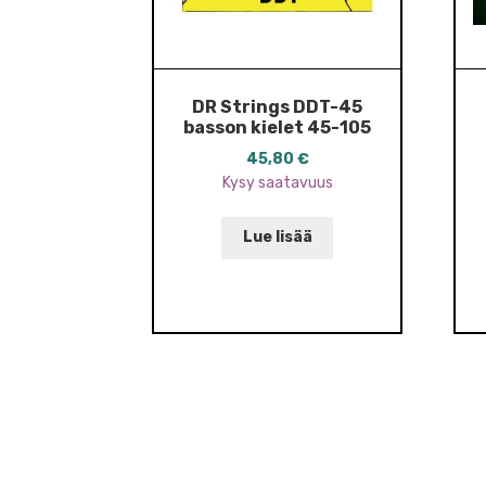
DR Strings DDT-45
basson kielet 45-105
45,80
€
Kysy saatavuus
Lue lisää