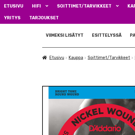
ETUSIVU
HIFI
SOITTIMET/TARVIKKEET
KA
YRITYS
TARJOUKSET
Siirry
Siirry
navigointiin
sisältöön
VIIMEKSI LISÄTYT
ESITTELYSSÄ
P
Etusivu
Kauppa
Soittimet/Tarvikkeet