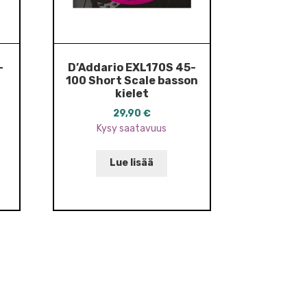
-
D’Addario EXL170S 45-
100 Short Scale basson
kielet
29,90
€
Kysy saatavuus
Lue lisää