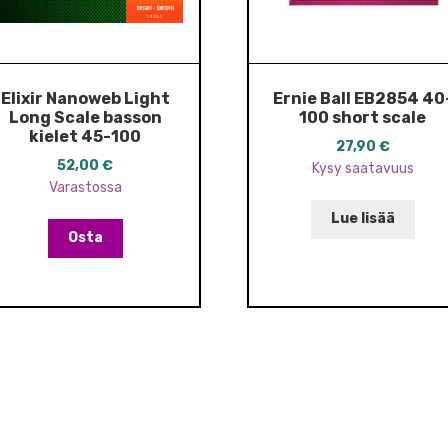
Elixir Nanoweb Light
Ernie Ball EB2854 40
Long Scale basson
100 short scale
kielet 45-100
27,90
€
52,00
€
Kysy saatavuus
Varastossa
Lue lisää
Osta