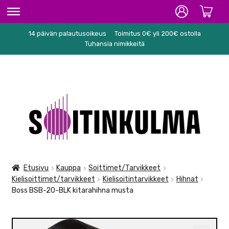
14 päivän palautusoikeus
Toimitus 0€ yli 200€ ostolla
ETUSIVU
Tuhansia nimikkeitä
HIFI
SOITTIMET/TARVIKKEET
Siirry
Siirry
KARAOKE
navigointiin
sisältöön
NUOTIT
PA/STUDIO
Etusivu
Kauppa
Soittimet/Tarvikkeet
Kielisoittimet/tarvikkeet
Kielisoitintarvikkeet
Hihnat
TARVIKKEET
Boss BSB-20-BLK kitarahihna musta
SEKALAISET