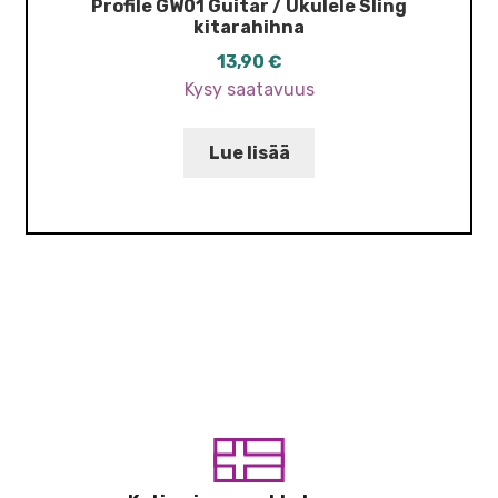
Profile GW01 Guitar / Ukulele Sling
kitarahihna
13,90
€
Kysy saatavuus
Lue lisää