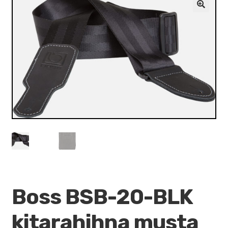
VALO
🔍
KÄYTETYT
YRITYS
TARJOUKSET
Boss BSB-20-BLK
kitarahihna musta