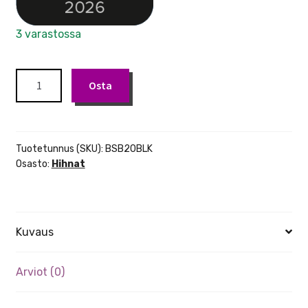
3 varastossa
Boss
Osta
BSB-
20-
BLK
kitarahihna
Tuotetunnus (SKU):
BSB20BLK
musta
Osasto:
Hihnat
määrä
Kuvaus
Arviot (0)