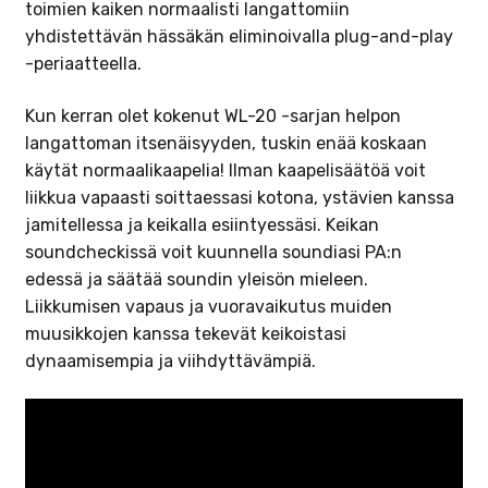
toimien kaiken normaalisti langattomiin
yhdistettävän hässäkän eliminoivalla plug-and-play
-periaatteella.
Kun kerran olet kokenut WL-20 -sarjan helpon
langattoman itsenäisyyden, tuskin enää koskaan
käytät normaalikaapelia! Ilman kaapelisäätöä voit
liikkua vapaasti soittaessasi kotona, ystävien kanssa
jamitellessa ja keikalla esiintyessäsi. Keikan
soundcheckissä voit kuunnella soundiasi PA:n
edessä ja säätää soundin yleisön mieleen.
Liikkumisen vapaus ja vuoravaikutus muiden
muusikkojen kanssa tekevät keikoistasi
dynaamisempia ja viihdyttävämpiä.