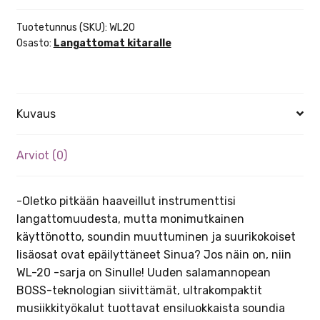
langaton
järjestelmä
Tuotetunnus (SKU):
WL20
kitaralle
Osasto:
Langattomat kitaralle
määrä
Kuvaus
Arviot (0)
-Oletko pitkään haaveillut instrumenttisi
langattomuudesta, mutta monimutkainen
käyttönotto, soundin muuttuminen ja suurikokoiset
lisäosat ovat epäilyttäneet Sinua? Jos näin on, niin
WL-20 -sarja on Sinulle! Uuden salamannopean
BOSS-teknologian siivittämät, ultrakompaktit
musiikkityökalut tuottavat ensiluokkaista soundia