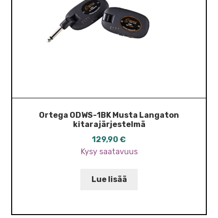
Ortega ODWS-1BK Musta Langaton
kitarajärjestelmä
129,90
€
Kysy saatavuus
Lue lisää