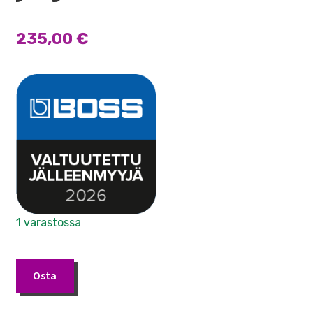
235,00
€
1 varastossa
Boss
Osta
WL-
20