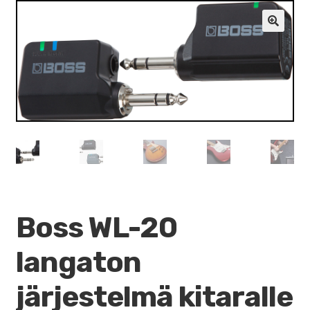
VALO
KÄYTETYT
🔍
YRITYS
TARJOUKSET
Boss WL-20
langaton
järjestelmä kitaralle