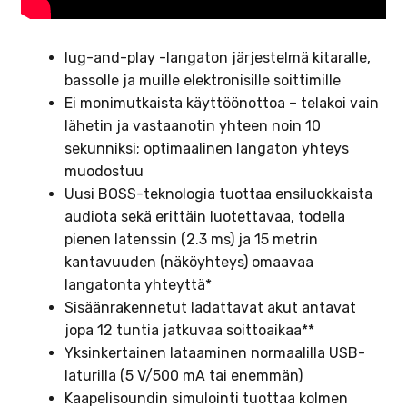
lug-and-play -langaton järjestelmä kitaralle,
bassolle ja muille elektronisille soittimille
Ei monimutkaista käyttöönottoa – telakoi vain
lähetin ja vastaanotin yhteen noin 10
sekunniksi; optimaalinen langaton yhteys
muodostuu
Uusi BOSS-teknologia tuottaa ensiluokkaista
audiota sekä erittäin luotettavaa, todella
pienen latenssin (2.3 ms) ja 15 metrin
kantavuuden (näköyhteys) omaavaa
langatonta yhteyttä*
Sisäänrakennetut ladattavat akut antavat
jopa 12 tuntia jatkuvaa soittoaikaa**
Yksinkertainen lataaminen normaalilla USB-
laturilla (5 V/500 mA tai enemmän)
Kaapelisoundin simulointi tuottaa kolmen