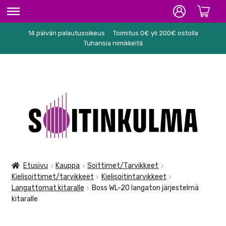
14 päivän palautusoikeus
Toimitus 0€ yli 200€ ostolla
ETUSIVU
Tuhansia nimikkeitä
HIFI
SOITTIMET/TARVIKKEET
Siirry
Siirry
KARAOKE
navigointiin
sisältöön
NUOTIT
PA/STUDIO
Etusivu
Kauppa
Soittimet/Tarvikkeet
Kielisoittimet/tarvikkeet
Kielisoitintarvikkeet
TARVIKKEET
Langattomat kitaralle
Boss WL-20 langaton järjestelmä
kitaralle
SEKALAISET