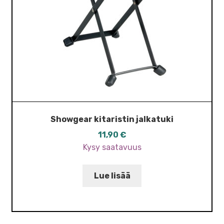
Showgear kitaristin jalkatuki
11,90
€
Kysy saatavuus
Lue lisää