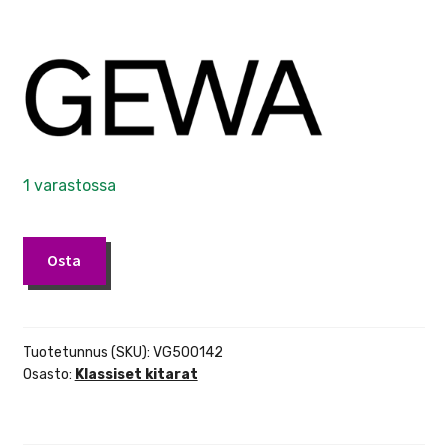
1 varastossa
GEWA
Osta
Student
klassinen
kitara
4/4
Tuotetunnus (SKU):
VG500142
musta
Osasto:
Klassiset kitarat
määrä