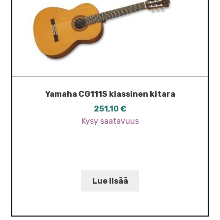
Yamaha CG111S klassinen kitara
251,10
€
Kysy saatavuus
Lue lisää