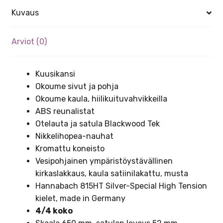
Kuvaus
Arviot (0)
Kuusikansi
Okoume sivut ja pohja
Okoume kaula, hiilikuituvahvikkeilla
ABS reunalistat
Otelauta ja satula Blackwood Tek
Nikkelihopea-nauhat
Kromattu koneisto
Vesipohjainen ympäristöystävällinen
kirkaslakkaus, kaula satiinilakattu, musta
Hannabach 815HT Silver-Special High Tension
kielet, made in Germany
4/4 koko