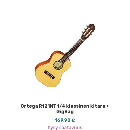
Ortega R121NT 1/4 klassinen kitara +
GigBag
169,90
€
Kysy saatavuus