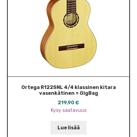
Ortega R122SNL 4/4 klassinen kitara
vasenkätinen + GigBag
219,90
€
Kysy saatavuus
Lue lisää