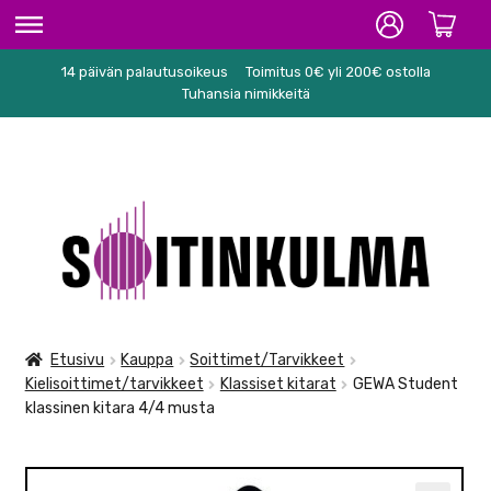
14 päivän palautusoikeus
Toimitus 0€ yli 200€ ostolla
ETUSIVU
Tuhansia nimikkeitä
HIFI
SOITTIMET/TARVIKKEET
Siirry
Siirry
KARAOKE
navigointiin
sisältöön
NUOTIT
PA/STUDIO
Etusivu
Kauppa
Soittimet/Tarvikkeet
Kielisoittimet/tarvikkeet
Klassiset kitarat
GEWA Student
TARVIKKEET
klassinen kitara 4/4 musta
SEKALAISET