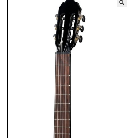
VALO
🔍
KÄYTETYT
YRITYS
TARJOUKSET