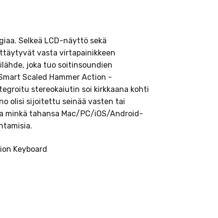
ogiaa. Selkeä LCD-näyttö sekä
yttäytyvät vasta virtapainikkeen
lähde, joka tuo soitinsoundien
tu Smart Scaled Hammer Action -
egroitu stereokaiutin soi kirkkaana kohti
no olisi sijoitettu seinää vasten tai
taa minkä tahansa Mac/PC/iOS/Android-
entamisia.
tion Keyboard