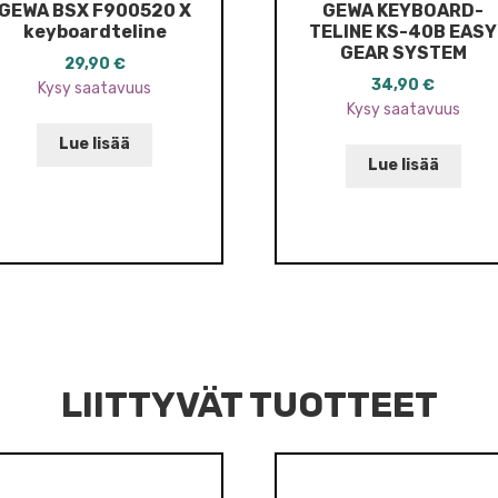
GEWA BSX F900520 X
GEWA KEYBOARD-
keyboardteline
TELINE KS-40B EASY
GEAR SYSTEM
29,90
€
34,90
€
Kysy saatavuus
Kysy saatavuus
Lue lisää
Lue lisää
LIITTYVÄT TUOTTEET