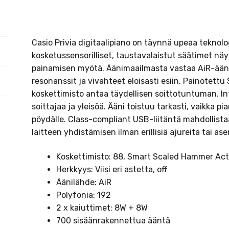
Casio Privia digitaalipiano on täynnä upeaa teknol
kosketussensorilliset, taustavalaistut säätimet nä
painamisen myötä. Äänimaailmasta vastaa AiR-ääni
resonanssit ja vivahteet eloisasti esiin. Painotet
koskettimisto antaa täydellisen soittotuntuman. Int
soittajaa ja yleisöä. Ääni toistuu tarkasti, vaikka pia
pöydälle. Class-compliant USB-liitäntä mahdollis
laitteen yhdistämisen ilman erillisiä ajureita tai as
Koskettimisto: 88, Smart Scaled Hammer Ac
Herkkyys: Viisi eri astetta, off
Äänilähde: AiR
Polyfonia: 192
2 x kaiuttimet: 8W + 8W
700 sisäänrakennettua ääntä