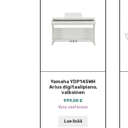
Yamaha YDP145WH
Arius digitaalipiano,
valkoinen
999,00
€
Kysy saatavuus
Lue lisää