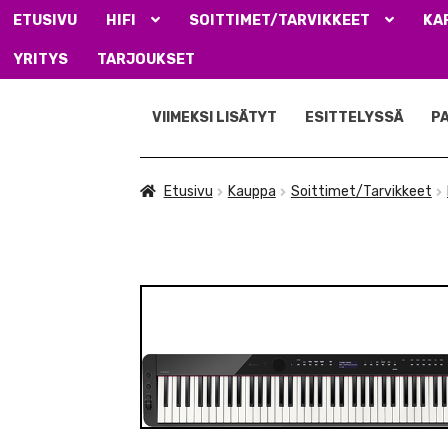
ETUSIVU
HIFI
SOITTIMET/TARVIKKEET
KA
YRITYS
TARJOUKSET
Siirry
Siirry
navigointiin
sisältöön
VIIMEKSI LISÄTYT
ESITTELYSSÄ
P
Etusivu
Kauppa
Soittimet/Tarvikkeet