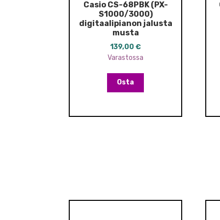
Casio CS-68PBK (PX-
S1000/3000)
digitaalipianon jalusta
musta
139,00
€
Varastossa
Osta