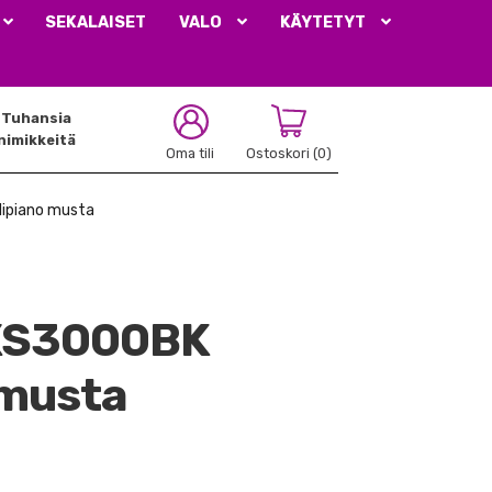
SEKALAISET
VALO
KÄYTETYT
Tuhansia
nimikkeitä
Oma tili
Ostoskori
(0)
lipiano musta
PXS3000BK
 musta