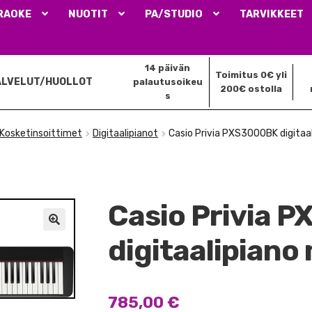
RAOKE
NUOTIT
PA/STUDIO
TARVIKKEET
14 päivän
Toimitus 0€ yli
ALVELUT/HUOLLOT
palautusoikeu
200€ ostolla
s
Kosketinsoittimet
Digitaalipianot
Casio Privia PXS3000BK digitaa
Casio Privia 
🔍
digitaalipiano
785,00
€