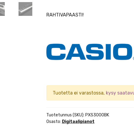
RAHTIVAPAASTI!
Tuotetta ei varastossa,
kysy saatav
Tuotetunnus (SKU):
PXS3000BK
Osasto:
Digitaalipianot