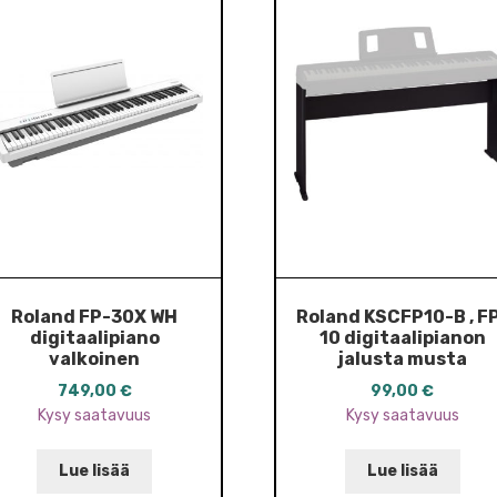
Roland FP-30X WH
Roland KSCFP10-B , F
digitaalipiano
10 digitaalipianon
valkoinen
jalusta musta
749,00
€
99,00
€
Kysy saatavuus
Kysy saatavuus
Lue lisää
Lue lisää