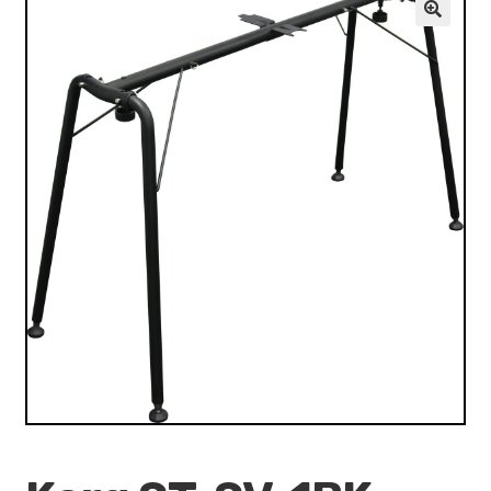
VALO
🔍
KÄYTETYT
YRITYS
TARJOUKSET