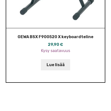
GEWA BSX F900520 X keyboardteline
29,90
€
Kysy saatavuus
Lue lisää