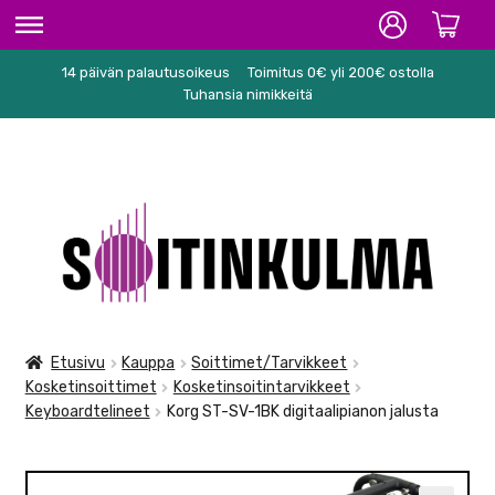
14 päivän palautusoikeus
Toimitus 0€ yli 200€ ostolla
ETUSIVU
Tuhansia nimikkeitä
HIFI
SOITTIMET/TARVIKKEET
Siirry
Siirry
KARAOKE
navigointiin
sisältöön
NUOTIT
PA/STUDIO
Etusivu
Kauppa
Soittimet/Tarvikkeet
Kosketinsoittimet
Kosketinsoitintarvikkeet
TARVIKKEET
Keyboardtelineet
Korg ST-SV-1BK digitaalipianon jalusta
SEKALAISET