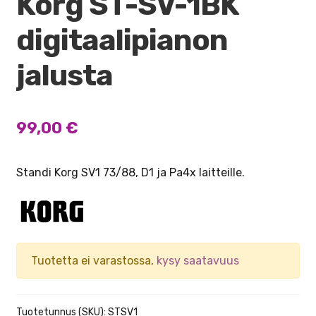
Korg ST-SV-1BK
digitaalipianon
jalusta
99,00
€
Standi Korg SV1 73/88, D1 ja Pa4x laitteille.
Tuotetta ei varastossa,
kysy saatavuus
Tuotetunnus (SKU):
STSV1