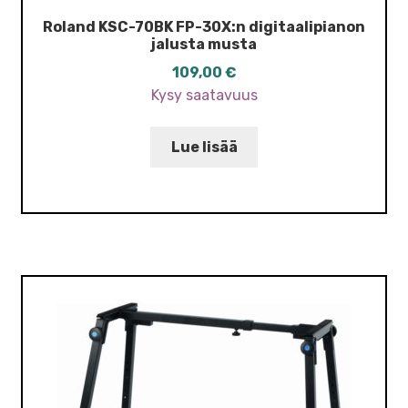
Roland KSC-70BK FP-30X:n digitaalipianon
jalusta musta
109,00
€
Kysy saatavuus
Lue lisää