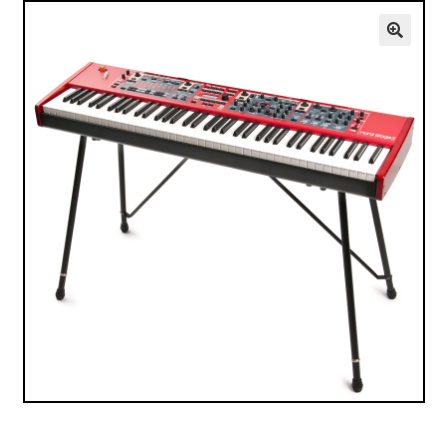
VALO
KÄYTETYT
🔍
YRITYS
TARJOUKSET