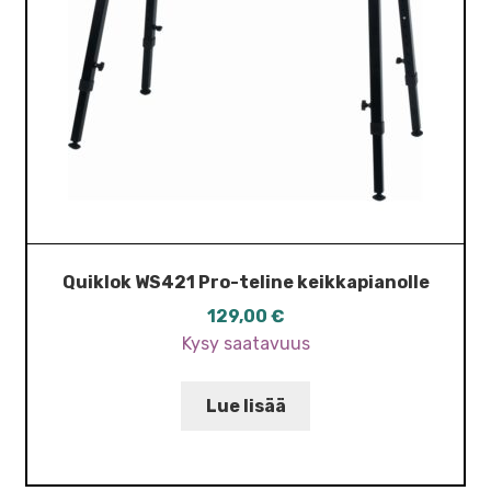
Quiklok WS421 Pro-teline keikkapianolle
129,00
€
Kysy saatavuus
Lue lisää