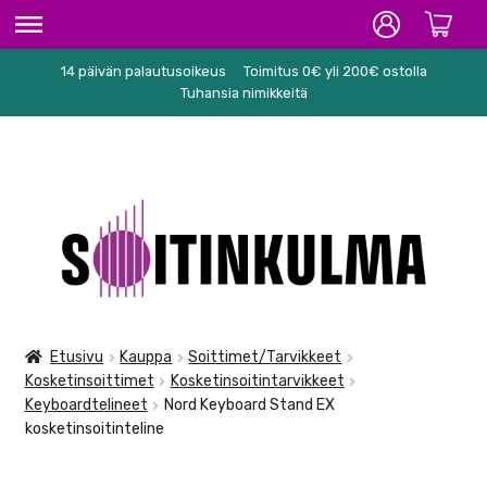
14 päivän palautusoikeus
Toimitus 0€ yli 200€ ostolla
ETUSIVU
Tuhansia nimikkeitä
HIFI
SOITTIMET/TARVIKKEET
Siirry
Siirry
KARAOKE
navigointiin
sisältöön
NUOTIT
PA/STUDIO
Etusivu
Kauppa
Soittimet/Tarvikkeet
Kosketinsoittimet
Kosketinsoitintarvikkeet
TARVIKKEET
Keyboardtelineet
Nord Keyboard Stand EX
kosketinsoitinteline
SEKALAISET