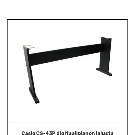
Casio CS-43P digitaalipianon jalusta