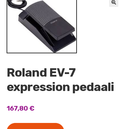
VALO
🔍
KÄYTETYT
YRITYS
TARJOUKSET
Roland EV-7
expression pedaali
167,80
€