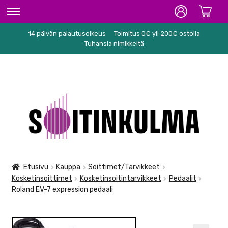
14 päivän palautusoikeus
Toimitus 0€ yli 200€ ostolla
ETUSIVU
Tuhansia nimikkeitä
HIFI
SOITTIMET/TARVIKKEET
Siirry
Siirry
KARAOKE
navigointiin
sisältöön
NUOTIT
PA/STUDIO
Etusivu
Kauppa
Soittimet/Tarvikkeet
Kosketinsoittimet
Kosketinsoitintarvikkeet
Pedaalit
TARVIKKEET
Roland EV-7 expression pedaali
SEKALAISET