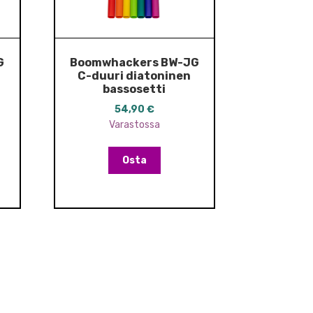
G
Boomwhackers BW-JG
C-duuri diatoninen
bassosetti
54,90
€
Varastossa
Osta