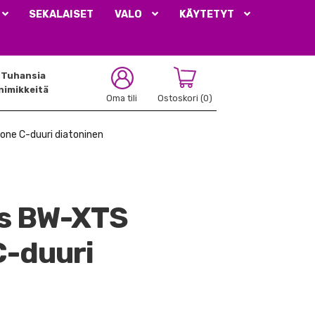
SEKALAISET
VALO
KÄYTETYT
Tuhansia
nimikkeitä
Oma tili
Ostoskori
(0)
e C-duuri diatoninen
s BW-XTS
-duuri