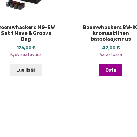
Boomwhackers MG-BW
Boomwhackers BW-K
Set 1 Move & Groove
kromaattinen
Bag
bassolaajennus
125,00
€
42,00
€
Kysy saatavuus
Varastossa
Lue lisää
Osta