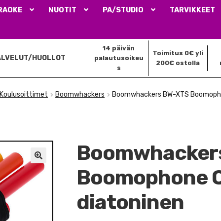
RAOKE
NUOTIT
PA/STUDIO
TARVIKKEET
14 päivän
Toimitus 0€ yli
ALVELUT/HUOLLOT
palautusoikeu
200€ ostolla
s
Koulusoittimet
Boomwhackers
Boomwhackers BW-XTS Boomophon
Boomwhacker
🔍
Boomophone C
diatoninen