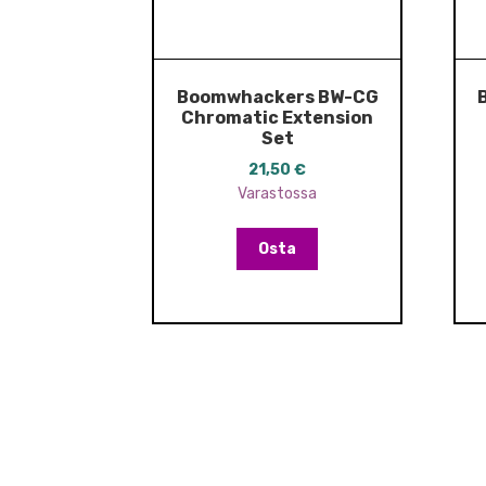
Boomwhackers BW-CG
Chromatic Extension
Set
21,50
€
Varastossa
Osta