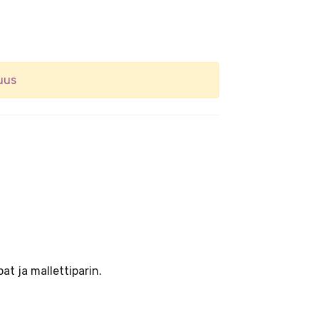
uus
pat ja mallettiparin.