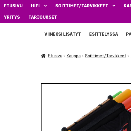
ETUSIVU
HIFI
SOITTIMET/TARVIKKEET
KA
YRITYS
TARJOUKSET
Siirry
Siirry
navigointiin
sisältöön
VIIMEKSI LISÄTYT
ESITTELYSSÄ
P
Etusivu
Kauppa
Soittimet/Tarvikkeet