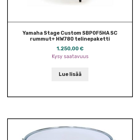
Yamaha Stage Custom SBP0F5HA SC
rummut+ HW780 telinepaketti
1.250,00
€
Kysy saatavuus
Lue lisää