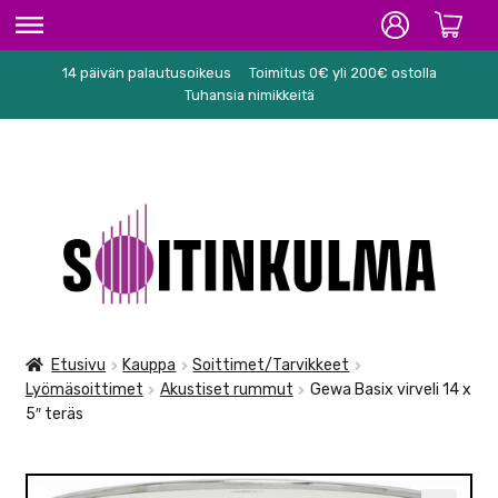
14 päivän palautusoikeus
Toimitus 0€ yli 200€ ostolla
ETUSIVU
Tuhansia nimikkeitä
HIFI
SOITTIMET/TARVIKKEET
Siirry
Siirry
KARAOKE
navigointiin
sisältöön
NUOTIT
PA/STUDIO
Etusivu
Kauppa
Soittimet/Tarvikkeet
Lyömäsoittimet
Akustiset rummut
Gewa Basix virveli 14 x
TARVIKKEET
5″ teräs
SEKALAISET