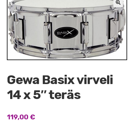
VALO
🔍
KÄYTETYT
YRITYS
TARJOUKSET
Gewa Basix virveli
14 x 5″ teräs
119,00
€