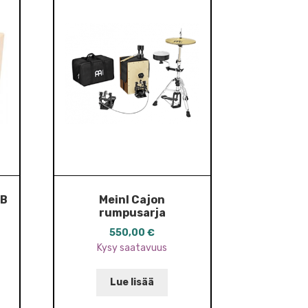
UB
Meinl Cajon
rumpusarja
550,00
€
Kysy saatavuus
Lue lisää