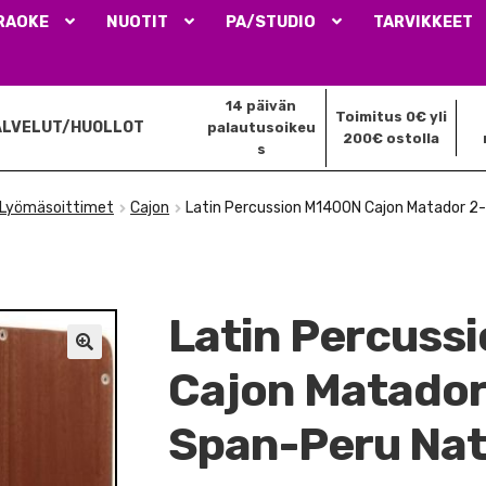
RAOKE
NUOTIT
PA/STUDIO
TARVIKKEET
14 päivän
Toimitus 0€ yli
ALVELUT/HUOLLOT
palautusoikeu
200€ ostolla
s
Lyömäsoittimet
Cajon
Latin Percussion M1400N Cajon Matador 2
Latin Percuss
🔍
Cajon Matador
Span-Peru Na