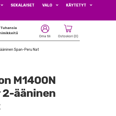
SEKALAISET
VALO
KÄYTETYT
Tuhansia
nimikkeitä
Oma tili
Ostoskori
(0)
-ääninen Span-Peru Nat
ion M1400N
 2-ääninen
t