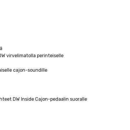
lä
W virvelimatolla perinteiselle
aiselle cajon-soundille
uhteet DW Inside Cajon-pedaalin suoralle