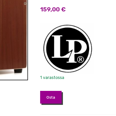
159,00
€
1 varastossa
Latin
Osta
Percussion
M1400N
Cajon