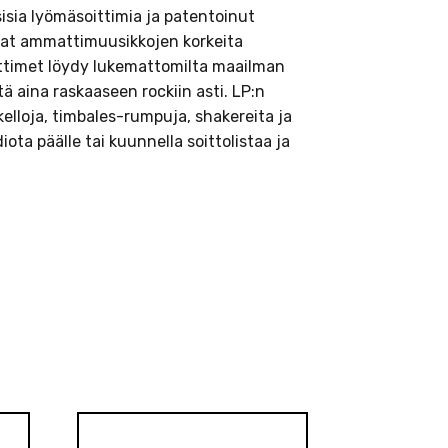
sisia lyömäsoittimia ja patentoinut
vat ammattimuusikkojen korkeita
ittimet löydy lukemattomilta maailman
tä aina raskaaseen rockiin asti. LP:n
elloja, timbales-rumpuja, shakereita ja
ota päälle tai kuunnella soittolistaa ja