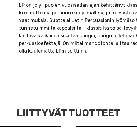
LP on jo yli puolen vuosisadan ajan kehittänyt klas
lukemattomia parannuksia ja malleja, jotka vastaa
vaatimuksia. Suotta ei Latin Percussionin lyömäso
tunnetuimmilta kappaleilta – klassisilta salsa-levyil
kattava valikoima sisältää congia, bongoja, lehmänk
perkussioefektejä. On miltei mahdotonta laittaa radi
olla kuulematta LP:n soittimia.
LIITTYVÄT TUOTTEET