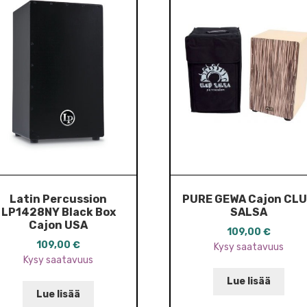
Latin Percussion
PURE GEWA Cajon CL
LP1428NY Black Box
SALSA
Cajon USA
109,00
€
109,00
€
Kysy saatavuus
Kysy saatavuus
Lue lisää
Lue lisää