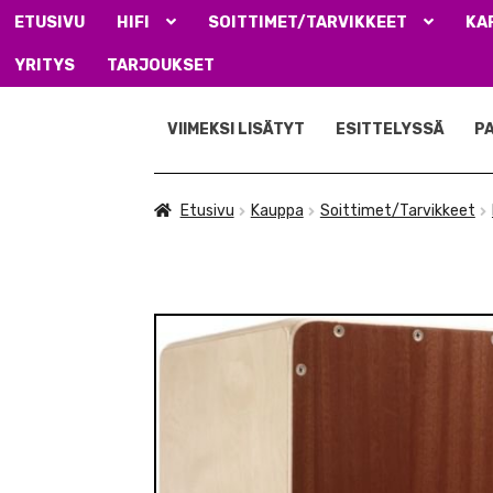
ETUSIVU
HIFI
SOITTIMET/TARVIKKEET
KA
YRITYS
TARJOUKSET
Siirry
Siirry
navigointiin
sisältöön
VIIMEKSI LISÄTYT
ESITTELYSSÄ
P
Etusivu
Kauppa
Soittimet/Tarvikkeet