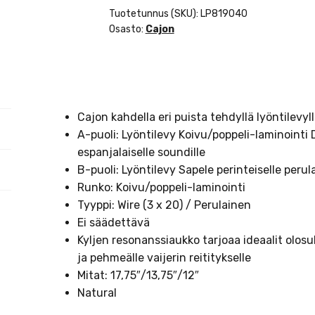
Matador
Tuotetunnus (SKU):
LP819040
2-
Osasto:
Cajon
ääninen
Span-
Peru
Nat
määrä
Cajon kahdella eri puista tehdyllä lyöntilevyl
A-puoli: Lyöntilevy Koivu/poppeli-laminointi D
espanjalaiselle soundille
B-puoli: Lyöntilevy Sapele perinteiselle perul
Runko: Koivu/poppeli-laminointi
Tyyppi: Wire (3 x 20) / Perulainen
Ei säädettävä
Kyljen resonanssiaukko tarjoaa ideaalit olos
ja pehmeälle vaijerin reititykselle
Mitat: 17,75″/13,75″/12″
Natural