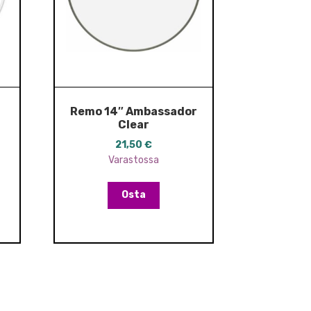
Remo 14″ Ambassador
Clear
21,50
€
Varastossa
Osta