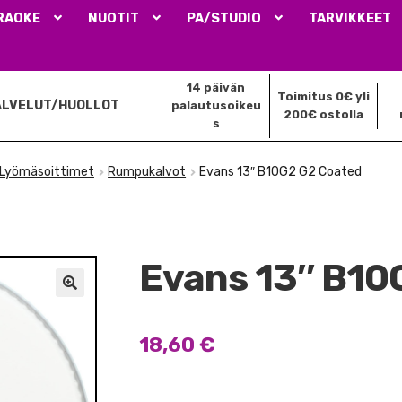
RAOKE
NUOTIT
PA/STUDIO
TARVIKKEET
14 päivän
Toimitus 0€ yli
ALVELUT/HUOLLOT
palautusoikeu
200€ ostolla
s
Lyömäsoittimet
Rumpukalvot
Evans 13″ B10G2 G2 Coated
Evans 13″ B10
🔍
18,60
€