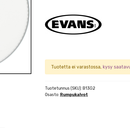
Tuotetta ei varastossa,
kysy saatav
Tuotetunnus (SKU):
B13G2
Osasto:
Rumpukalvot