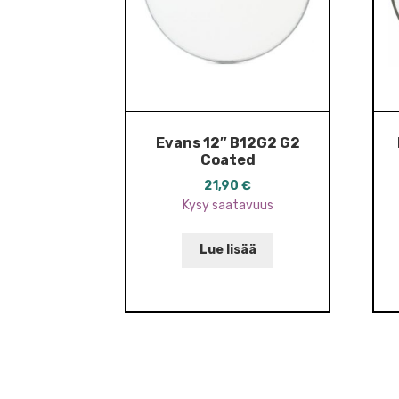
Evans 12″ B12G2 G2
Coated
21,90
€
Kysy saatavuus
Lue lisää