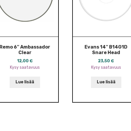
Remo 6″ Ambassador
Evans 14″ B14G1D
Clear
Snare Head
12,00
€
23,50
€
Kysy saatavuus
Kysy saatavuus
Lue lisää
Lue lisää