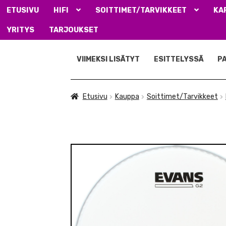
ETUSIVU
HIFI
SOITTIMET/TARVIKKEET
KA
YRITYS
TARJOUKSET
Siirry
Siirry
navigointiin
sisältöön
VIIMEKSI LISÄTYT
ESITTELYSSÄ
P
Etusivu
Kauppa
Soittimet/Tarvikkeet