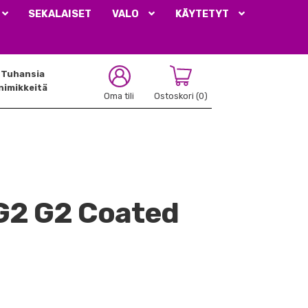
SEKALAISET
VALO
KÄYTETYT
Tuhansia
nimikkeitä
Oma tili
Ostoskori
(0)
G2 G2 Coated